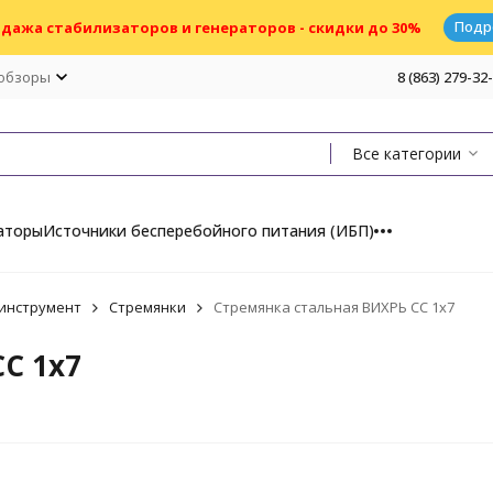
Подр
дажа стабилизаторов и генераторов - скидки до 30%
 обзоры
8 (863) 279-32
Все категории
аторы
Источники бесперебойного питания (ИБП)
инструмент
Стремянки
Стремянка стальная ВИХРЬ СС 1х7
С 1х7