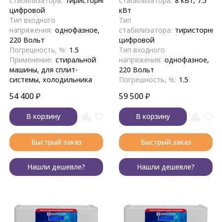
стабилизатора:
тиристорный,
стабилизатора:
8 кВт, 7.5
цифровой
кВт
Тип входного
Тип
напряжения:
однофазное,
стабилизатора:
тиристорный
220 Вольт
цифровой
Погрешность, %:
1.5
Тип входного
Применение:
стиральной
напряжения:
однофазное,
машины, для сплит-
220 Вольт
системы, холодильника
Погрешность, %:
1.5
54 400
₽
59 500
₽
В корзину
В корзину
Быстрый заказ
Быстрый заказ
Нашли дешевле?
Нашли дешевле?