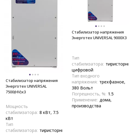
Стабилизатор напряжения
Энерготех UNIVERSAL 9000X3
Тип
стабилизатора:
тиристорный
цифровой
Тип входного
Стабилизатор напряжения
напряжения:
трехфазное,
Энерготех UNIVERSAL
380 Вольт
7500(HV)х3
Погрешность, %:
1.5
Применение:
дома,
производства
Мощность
стабилизатора:
8 кВт, 7.5
кВт
Тип
стабилизатора:
тиристорный,