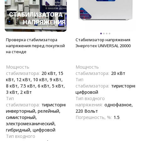
Проверка стабилизатора
Стабилизатор напряжения
напряжения перед покупкой
Энерготех UNIVERSAL 20000
на стенде
Мощность
Мощность
стабилизатора:
20 кВт, 15
стабилизатора:
20 кВт
кВт, 12 кВт, 10 кВт, 9 кВт,
Тип
8 кВт, 7.5 кВт, 6 кВт, 5 кВт,
стабилизатора:
тиристорный
3 кВт, 2 кВт
цифровой
Тип
Тип входного
стабилизатора:
тиристорный,
напряжения:
однофазное,
инверторный, релейный,
220 Вольт
симисторный,
Погрешность, %:
1.5
электромеханический,
гибридный, цифровой
Тип входного