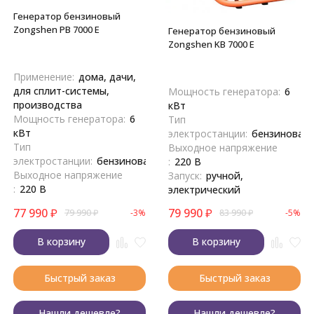
Генератор бензиновый
Zongshen PB 7000 E
Генератор бензиновый
Zongshen KB 7000 E
Применение:
дома, дачи,
для сплит-системы,
Мощность генератора:
6
производства
кВт
Мощность генератора:
6
Тип
кВт
электростанции:
бензиновая
Тип
Выходное напряжение
электростанции:
бензиновая
:
220 В
Выходное напряжение
Запуск:
ручной,
:
220 В
электрический
77 990
₽
79 990
₽
79 990
₽
-3%
83 990
₽
-5%
В корзину
В корзину
Быстрый заказ
Быстрый заказ
Нашли дешевле?
Нашли дешевле?