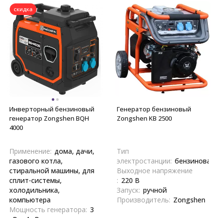
скидка
Инверторный бензиновый
Генератор бензиновый
генератор Zongshen BQH
Zongshen KB 2500
4000
Применение:
дома, дачи,
Тип
газового котла,
электростанции:
бензиновая
стиральной машины, для
Выходное напряжение
сплит-системы,
:
220 В
холодильника,
Запуск:
ручной
компьютера
Производитель:
Zongshen
Мощность генератора:
3