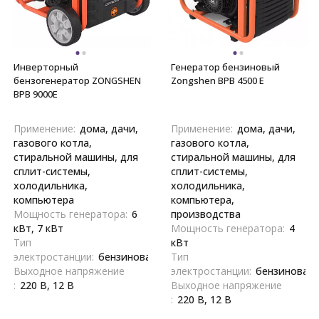
Инверторный
Генератор бензиновый
бензогенератор ZONGSHEN
Zongshen BPB 4500 E
BPB 9000E
Применение:
дома, дачи,
Применение:
дома, дачи,
газового котла,
газового котла,
стиральной машины, для
стиральной машины, для
сплит-системы,
сплит-системы,
холодильника,
холодильника,
компьютера
компьютера,
Мощность генератора:
6
производства
кВт, 7 кВт
Мощность генератора:
4
Тип
кВт
электростанции:
бензиновая
Тип
Выходное напряжение
электростанции:
бензиновая
:
220 В, 12 В
Выходное напряжение
:
220 В, 12 В