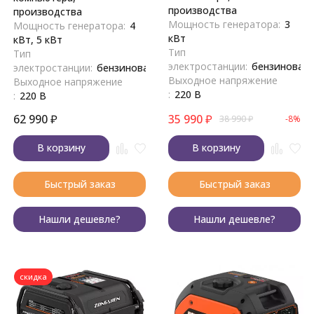
производства
производства
Мощность генератора:
3
Мощность генератора:
4
кВт
кВт, 5 кВт
Тип
Тип
электростанции:
бензиновая
электростанции:
бензиновая
Выходное напряжение
Выходное напряжение
:
220 В
:
220 В
62 990
₽
35 990
₽
38 990
₽
-8%
В корзину
В корзину
Быстрый заказ
Быстрый заказ
Нашли дешевле?
Нашли дешевле?
скидка