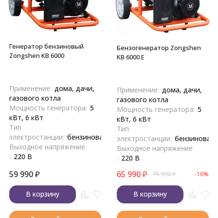
Генератор бензиновый
Бензогенератор Zongshen
Zongshen KB 6000
KB 6000 E
Применение:
дома, дачи,
Применение:
дома, дачи,
газового котла
газового котла
Мощность генератора:
5
Мощность генератора:
5
кВт, 6 кВт
кВт, 6 кВт
Тип
Тип
электростанции:
бензиновая
электростанции:
бензиновая
Выходное напряжение
Выходное напряжение
:
220 В
:
220 В
59 990
₽
65 990
₽
78 990
₽
-16%
В корзину
В корзину