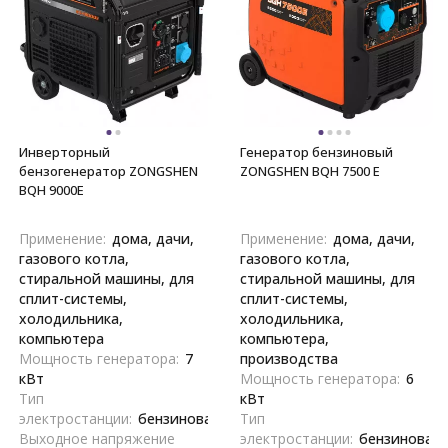
Инверторный
Генератор бензиновый
бензогенератор ZONGSHEN
ZONGSHEN BQH 7500 E
BQH 9000E
Применение:
дома, дачи,
Применение:
дома, дачи,
газового котла,
газового котла,
стиральной машины, для
стиральной машины, для
сплит-системы,
сплит-системы,
холодильника,
холодильника,
компьютера
компьютера,
Мощность генератора:
7
производства
кВт
Мощность генератора:
6
Тип
кВт
электростанции:
бензиновая
Тип
Выходное напряжение
электростанции:
бензиновая