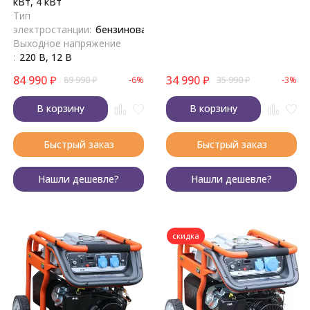
кВт, 4 кВт
Тип
электростанции:
бензиновая
Выходное напряжение
:
220 В, 12 В
84 990
₽
34 990
₽
89 990
₽
-6%
35 990
₽
-3%
В корзину
В корзину
Быстрый заказ
Быстрый заказ
Нашли дешевле?
Нашли дешевле?
скидка