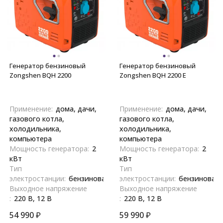
Генератор бензиновый
Генератор бензиновый
Zongshen BQH 2200
Zongshen BQH 2200 E
Применение:
дома, дачи,
Применение:
дома, дачи,
газового котла,
газового котла,
холодильника,
холодильника,
компьютера
компьютера
Мощность генератора:
2
Мощность генератора:
2
кВт
кВт
Тип
Тип
электростанции:
бензиновая
электростанции:
бензиновая
Выходное напряжение
Выходное напряжение
:
220 В, 12 В
:
220 В, 12 В
54 990
₽
59 990
₽