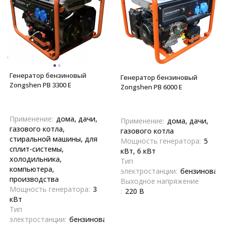
Генератор бензиновый
Генератор бензиновый
Zongshen PB 3300 E
Zongshen PB 6000 E
Применение:
дома, дачи,
Применение:
дома, дачи,
газового котла,
газового котла
стиральной машины, для
Мощность генератора:
5
сплит-системы,
кВт, 6 кВт
холодильника,
Тип
компьютера,
электростанции:
бензиновая
производства
Выходное напряжение
Мощность генератора:
3
:
220 В
кВт
Тип
электростанции:
бензиновая