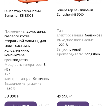
Генератор бензиновый
Генератор бензиновый
Zongshen KB 5000
Zongshen KB 3300 E
Тип
Применение:
дома, дачи,
электростанции:
бензиновая
газового котла,
Выходное напряжение
стиральной машины, для
:
220 В
сплит-системы,
Запуск:
ручной
холодильника,
Производитель:
Zongshen
компьютера,
производства
Мощность генератора:
3
кВт
Тип
электростанции:
бензиновая
Выходное напряжение
:
220 В
39 990
₽
49 990
₽
В корзину
В корзину