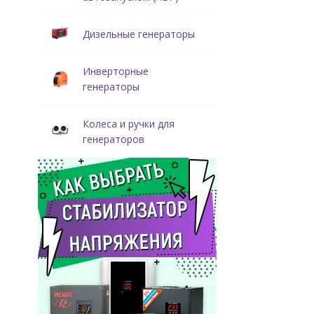
Использовать 
необходимости 
Дизельные генераторы
Разновид
Инверторные
генераторы
Газовые элект
по констру
Колеса и ручки для
по виду то
генераторов
по функцио
Тригенерацион
только генерир
Преимущ
Газовый генера
быстрая ок
компактные