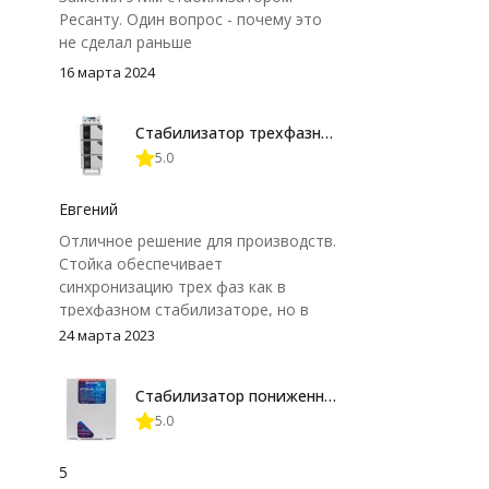
Ресанту. Один вопрос - почему это
не сделал раньше
16 марта 2024
Стабилизатор трехфазный Энерготех PRIME 15000X3
5.0
Евгений
Отличное решение для производств.
Стойка обеспечивает
синхронизацию трех фаз как в
трехфазном стабилизаторе, но в
отличие от трехфазника данное
24 марта 2023
решение более гибкое и надежное.
Стабилизатор пониженного напряжения Энерготех OPTIMUM+ 12000 СПН
5.0
5