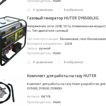
Производитель:
Huter
К сравнению
В избранное
Газовый генератор HUTER DY6500LXG
Напряжение сети: 220В, 50 Гц. Номинальная мощност
л.с. Тип двигателя: газовый
Тип электростанции:
бензиновая, газо-бензиновая,
Выходное напряжение :
220 В
Запуск:
ручной
Производитель:
Huter
К сравнению
В избранное
Комплект для работы на газу HUTER
Комплект для работы на газу Huter разработан дл
DY5000, DY6500, DY8000/
Артикул:
64/1/8
Производитель:
Huter