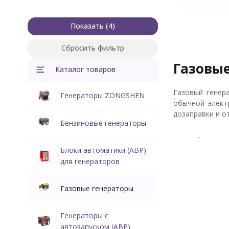
Показать
Сбросить фильтр
Газовые
Каталог товаров
Газовый генер
Генераторы ZONGSHEN
обычной элект
дозаправки и о
Бензиновые генераторы
Особенно
Блоки автоматики (АВР)
для генераторов
Почти все уста
электросети. 
хозяина.
Газовые генераторы
Так как газ не
минимума, что
Генераторы с
аналогичного о
автозапуском (АВР)