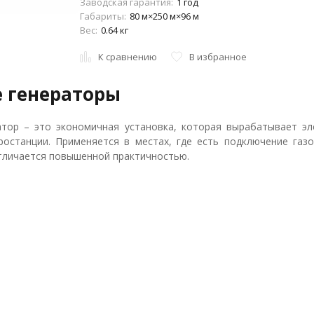
Заводская гарантия:
1 год
Габариты:
80 м×250 м×96 м
Вес:
0.64 кг
К сравнению
В избранное
 генераторы
атор – это экономичная установка, которая вырабатывает э
ростанции. Применяется в местах, где есть подключение газ
тличается повышенной практичностью.
сти
новки этого типа обеспечены функцией автоматического запу
То есть, как только электричество отключается, сразу же в
 образует большого количества сажи и твердых отходов горени
 заметно увеличивает срок службы механизма. Как показывае
борудования, функционирующего на бензине или дизеле.