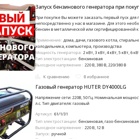
Запуск бензинового генератора при поку
При покупке Вы можете заказать первый пуск для
непосредственно у нас в магазине. Для этого необх
бензин в металлической или сертифицированной к
Применение:
дома, дачи, газового котла, стиральн
холодильника, компьютера, производства
Мощность генератора:
2 кВт, 3 кВт, 4 кВт, 5 кВт, 6 кВ
Тип электростанции:
бензиновая
Выходное напряжение :
220 В, 380 В, 220/380 В
К сравнению
В избранное
Газовый генератор HUTER DY4000LG
Напряжение сети: 220В, 50 Гц. Номинальная мощност
л.с. Тип двигателя: газовый
Артикул:
61/1/31
Тип электростанции:
бензиновая, газо-бензиновая,
Выходное напряжение :
220 В, 12 В
Запуск:
ручной