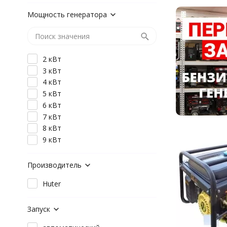
Мощность генератора
2 кВт
3 кВт
4 кВт
5 кВт
6 кВт
7 кВт
8 кВт
9 кВт
Производитель
Huter
Запуск