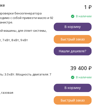
пке
1
₽
 проверки бензогенератора
В наличии
одимо с собой привезти масло и 92
анистре.
В корзину
ой машины, для сплит-системы,
Быстрый заказ
т, 7 кВт, 8 кВт, 9 кВт
Нашли дешевле?
39 400
₽
ь: 3.0 кВт. Мощность двигателя: 7
В наличии
В корзину
 газовая
Быстрый заказ