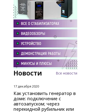
экономично
низкая сто
простая ин
Смотрите наш к
менеджерами. 
предоставляетс
Новости
Все новости
17 декабря 2020
Как установить генератор в
доме: подключение с
автозапуском; через
перекидной рубильник или