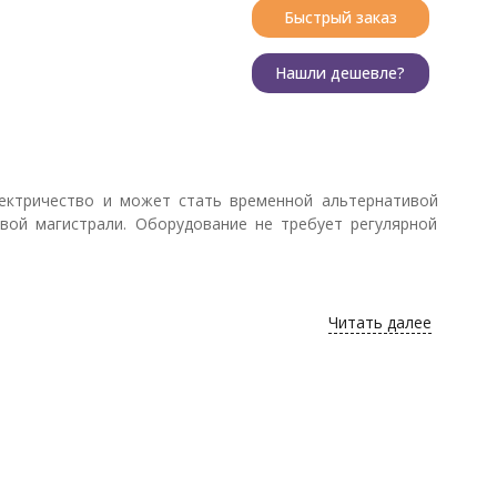
Быстрый заказ
Нашли дешевле?
лектричество и может стать временной альтернативой
овой магистрали. Оборудование не требует регулярной
Читать далее
ска и отключения при отсутствии или наличии питания
ключается генератор, вне зависимости от присутствия
я, износ поршней и цилиндров двигателей снижается до
т статистика, его срок службы намного дольше, чем у