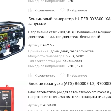
Выходное напряжение :
220 В
К сравнению
В избранное
Бензиновый генератор HUTER DY6500LXA
запуском
Напряжение сети: 220В, 50 Гц. Номинальная мощност
двигателя: 13 л.с. Тип двигателя: бензиновый
Артикул:
64/1/27
Применение:
дома, дачи, газового котла
Мощность генератора:
5 кВт, 6 кВт
Тип электростанции:
бензиновая
Выходное напряжение :
220 В, 12 В
К сравнению
В избранное
Блок автозапуска (ATS) R6000E-L2, R7000D
Блок автоматизации для автоматического пуска и 
Напряжение сети: 220В, 50 Гц Класс защиты: IP 23 Дл
Артикул:
ATS8500