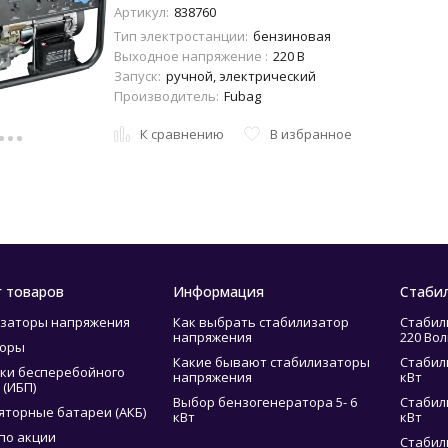
Артикул:
838760
Тип электростанции:
бензиновая
Выходное напряжение :
220 В
Запуск:
ручной, электрический
Производитель:
Fubag
К сравнению
В избранное
г товаров
Информация
Стаби
заторы напряжения
Как выбрать стабилизатор
Стабил
напряжения
220 Вол
торы
Какие бывают стабилизаторы
Стабил
ки бесперебойного
напряжения
кВт
 (ИБП)
Выбор бензогенератора 5- 6
Стабил
яторные батареи (АКБ)
кВт
кВт
по акции
Стабил