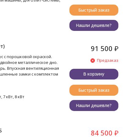
ой машины, для сплит-системы,
Быстрый заказ
Нашли дешевле?
т)
91 500
₽
с с порошковой окраской.
Предзаказ
двойное металлическое дно.
ерь. Впускная вентиляционная
В корзину
шленные замки с комплектом
Быстрый заказ
т, 7 кВт, 8 кВт
Нашли дешевле?
S
84 500
₽