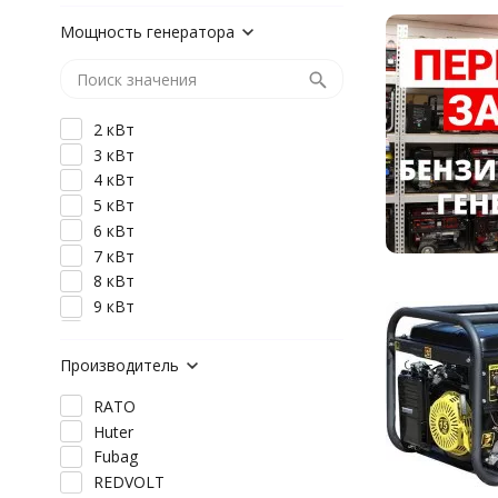
Мощность генератора
2 кВт
3 кВт
4 кВт
5 кВт
6 кВт
7 кВт
8 кВт
9 кВт
10 кВт
Производитель
RATO
Huter
Fubag
REDVOLT