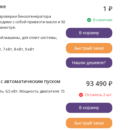
пке
1
₽
 проверки бензогенератора
В наличии
одимо с собой привезти масло и 92
анистре.
В корзину
ой машины, для сплит-системы,
Быстрый заказ
т, 7 кВт, 8 кВт, 9 кВт
Нашли дешевле?
с автоматическим пуском
93 490
₽
ь: 6,5 кВт. Мощность двигателя: 15
Осталось 2 шт.
В корзину
Быстрый заказ