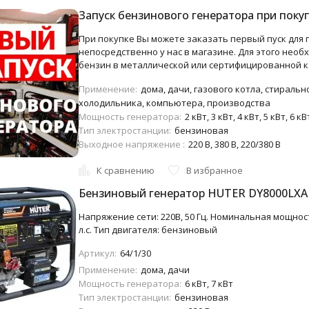
Запуск бензинового генератора при поку
При покупке Вы можете заказать первый пуск для
непосредственно у нас в магазине. Для этого необх
бензин в металлической или сертифицированной к
Применение:
дома, дачи, газового котла, стиральн
холодильника, компьютера, производства
Мощность генератора:
2 кВт, 3 кВт, 4 кВт, 5 кВт, 6 кВ
Тип электростанции:
бензиновая
Выходное напряжение :
220 В, 380 В, 220/380 В
К сравнению
В избранное
Бензиновый генератор HUTER DY8000LXA 
Напряжение сети: 220В, 50 Гц. Номинальная мощност
л.с. Тип двигателя: бензиновый
Артикул:
64/1/30
Применение:
дома, дачи
Мощность генератора:
6 кВт, 7 кВт
Тип электростанции:
бензиновая