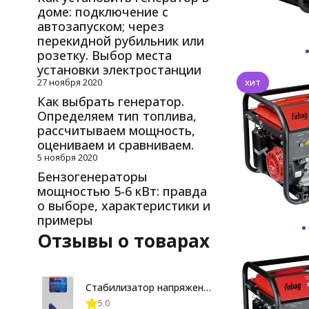
доме: подключение с
автозапуском; через
перекидной рубильник или
розетку. Выбор места
установки электростанции
27 ноября 2020
хит
Как выбрать генератор.
Определяем тип топлива,
рассчитываем мощность,
оцениваем и сравниваем.
5 ноября 2020
Бензогенераторы
мощностью 5-6 кВт: правда
о выборе, характеристики и
примеры
Отзывы о товарах
Стабилизатор напряжения Энерготех OPTIMUM+ 12000
5.0