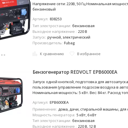
Напряжение сети: 220В, 50 Гц Номинальная мощность
бензиновый
Артикул:
838253
Тип электростанции:
бензиновая
Выходное напряжение :
220 В
Запуск:
ручной, электрический
Производитель:
Fubag
К сравнению
В избранное
Бензогенератор REDVOLT EPB6000EA
Запуск одной кнопкой, подготовка для автозапуска
пользования (управление подсосом воздуха в авт
Номинальная мощность: 5 кВт. Вес: 84 кг. Расход топ
Артикул:
EPB6000EA
Применение:
дома, дачи, стиральной машины, для
Мощность генератора:
5 кВт, 6 кВт
Тип электростанции:
бензиновая
Выходное напряжение :
220 В, 12 В