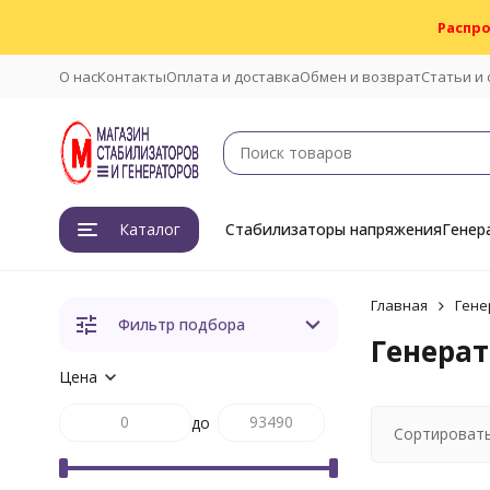
Распро
О нас
Контакты
Оплата и доставка
Обмен и возврат
Статьи и
Каталог
Стабилизаторы напряжения
Генер
Главная
Гене
Фильтр подбора
Генерат
Цена
до
Сортировать