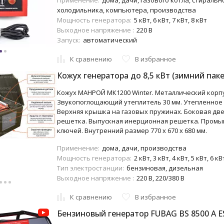
Применение:
дома, дачи, газового котла, стиральн
холодильника, компьютера, производства
Мощность генератора:
5 кВт, 6 кВт, 7 кВт, 8 кВт
Выходное напряжение :
220 В
Запуск:
автоматический
К сравнению
В избранное
Кожух генератора до 8,5 кВт (зимний паке
Кожух МАНРОЙ МК1200 Winter. Металлический корпу
Звукопоглощающий утеплитель 30 мм. Утепленное 
Верхняя крышка на газовых пружинах. Боковая дв
решетка. Выпускная инерционная решетка. Промы
ключей. Внутренний размер 770 x 670 x 680 мм.
Применение:
дома, дачи, производства
Мощность генератора:
2 кВт, 3 кВт, 4 кВт, 5 кВт, 6 кВ
Тип электростанции:
бензиновая, дизельная
Выходное напряжение :
220 В, 220/380 В
К сравнению
В избранное
Бензиновый генератор FUBAG BS 8500 A E