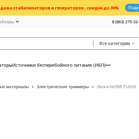
Подр
дажа стабилизаторов и генераторов - скидки до 30%
 обзоры
8 (863) 279-32
Все категории
аторы
Источники бесперебойного питания (ИБП)
ые материалы
Электрические триммеры
Леска HUTER TS2015