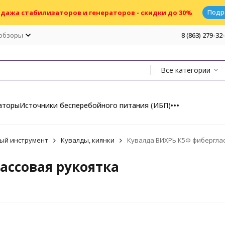
Подр
дажа стабилизаторов и генераторов - скидки до 30%
 обзоры
8 (863) 279-32
Все категории
аторы
Источники бесперебойного питания (ИБП)
ый инструмент
Кувалды, киянки
Кувалда ВИХРЬ К5Ф фиберглас
ассовая рукоятка