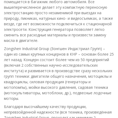
помещается в багажник любого автомобиля. Все
вышеперечисленное делает эту компактную переносную
электростанцию просто незаменимой при выездах на
природу, пикниках, натурных кино- и видеосъемках, а также
везде, где нет возможности подключиться к стационарной
электросети. Конструкция генератора позволяет легко
сменить все расходные материалы и произвести замену
масла в двигателе.
Zongshen Industrial Group (Зонгшен Индастриал Групп) –
один из самых крупных концернов в КНР – основан более 25
лет назад. Концерн состоит более чем из 50 предприятий
(включая 2 собственных научно-исследовательских
института) и развивается в производстве сразу нескольких
групп техники: двигатели общего назначения, мотоциклы и
квадроциклы, силовая продукция (генераторы и
мотопомпы), мойки высокого давления, садовая техника
(мотокультиваторы, мотоблоки, др.), подвесные лодочные
моторы.
Благодаря высочайшему качеству продукции,
непревзойденной надежности (вся техника, произведённая
Zongshen Industrial Group, проходит как минимум 2