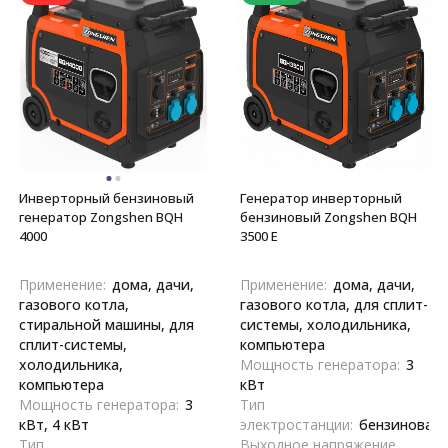
Инверторный бензиновый
Генератор инверторный
генератор Zongshen BQH
бензиновый Zongshen BQH
4000
3500 E
Применение:
дома, дачи,
Применение:
дома, дачи,
газового котла,
газового котла, для сплит-
стиральной машины, для
системы, холодильника,
сплит-системы,
компьютера
холодильника,
Мощность генератора:
3
компьютера
кВт
Мощность генератора:
3
Тип
кВт, 4 кВт
электростанции:
бензиновая
Тип
Выходное напряжение