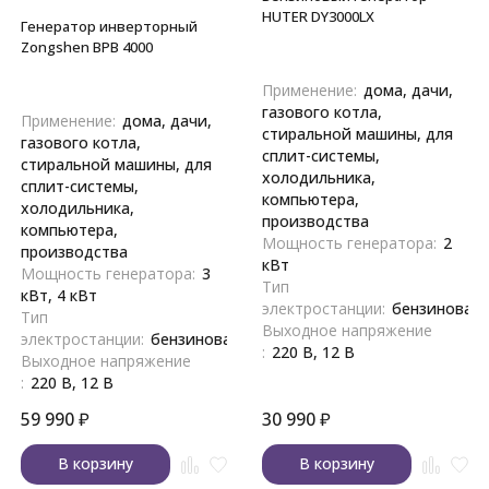
HUTER DY3000LX
Генератор инверторный
Zongshen BPB 4000
Применение:
дома, дачи,
газового котла,
Применение:
дома, дачи,
стиральной машины, для
газового котла,
сплит-системы,
стиральной машины, для
холодильника,
сплит-системы,
компьютера,
холодильника,
производства
компьютера,
Мощность генератора:
2
производства
кВт
Мощность генератора:
3
Тип
кВт, 4 кВт
электростанции:
бензиновая
Тип
Выходное напряжение
электростанции:
бензиновая
:
220 В, 12 В
Выходное напряжение
:
220 В, 12 В
59 990
₽
30 990
₽
В корзину
В корзину