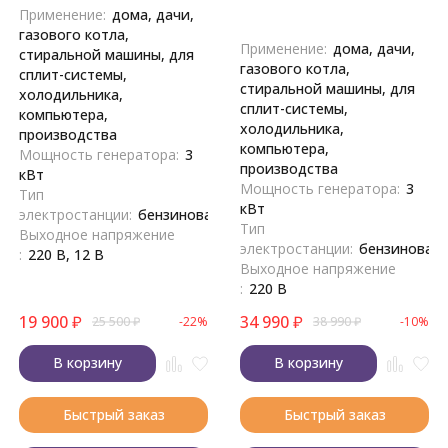
Применение:
дома, дачи,
газового котла,
Применение:
дома, дачи,
стиральной машины, для
газового котла,
сплит-системы,
стиральной машины, для
холодильника,
сплит-системы,
компьютера,
холодильника,
производства
компьютера,
Мощность генератора:
3
производства
кВт
Мощность генератора:
3
Тип
кВт
электростанции:
бензиновая
Тип
Выходное напряжение
электростанции:
бензиновая
:
220 В, 12 В
Выходное напряжение
:
220 В
19 900
₽
34 990
₽
25 500
₽
-22%
38 990
₽
-10%
В корзину
В корзину
Быстрый заказ
Быстрый заказ