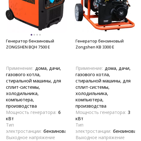
Генератор бензиновый
Генератор бензиновый
ZONGSHEN BQH 7500 E
Zongshen KB 3300 E
Применение:
дома, дачи,
Применение:
дома, дачи,
газового котла,
газового котла,
стиральной машины, для
стиральной машины, для
сплит-системы,
сплит-системы,
холодильника,
холодильника,
компьютера,
компьютера,
производства
производства
Мощность генератора:
6
Мощность генератора:
3
кВт
кВт
Тип
Тип
электростанции:
бензиновая
электростанции:
бензиновая
Выходное напряжение
Выходное напряжение