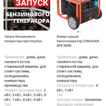
Запуск бензинового
Инверторный
генератора при покупке
бензогенератор ZONGSHEN
BPB 9000E
Применение:
дома, дачи,
Применение:
дома, дачи,
газового котла,
газового котла,
стиральной машины, для
стиральной машины, для
сплит-системы,
сплит-системы,
холодильника,
холодильника,
компьютера,
компьютера
производства
Мощность генератора:
6
Мощность генератора:
2
кВт, 7 кВт
кВт, 3 кВт, 4 кВт, 5 кВт, 6
Тип
кВт, 7 кВт, 8 кВт, 9 кВт
электростанции:
бензиновая
Тип
Выходное напряжение