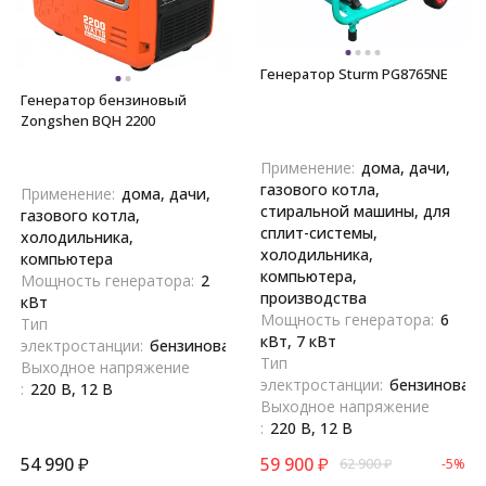
Генератор Sturm PG8765NE
Генератор бензиновый
Zongshen BQH 2200
Применение:
дома, дачи,
газового котла,
Применение:
дома, дачи,
стиральной машины, для
газового котла,
сплит-системы,
холодильника,
холодильника,
компьютера
компьютера,
Мощность генератора:
2
производства
кВт
Мощность генератора:
6
Тип
кВт, 7 кВт
электростанции:
бензиновая
Тип
Выходное напряжение
электростанции:
бензиновая
:
220 В, 12 В
Выходное напряжение
:
220 В, 12 В
54 990
₽
59 900
₽
62 900
₽
-5%