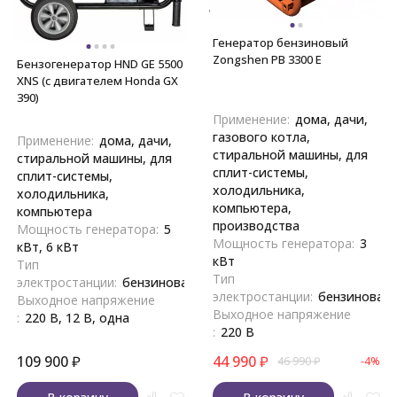
Генератор бензиновый
Zongshen PB 3300 E
Бензогенератор HND GE 5500
XNS (c двигателем Honda GX
390)
Применение:
дома, дачи,
газового котла,
Применение:
дома, дачи,
стиральной машины, для
стиральной машины, для
сплит-системы,
сплит-системы,
холодильника,
холодильника,
компьютера,
компьютера
производства
Мощность генератора:
5
Мощность генератора:
3
кВт, 6 кВт
кВт
Тип
Тип
электростанции:
бензиновая
электростанции:
бензиновая
Выходное напряжение
Выходное напряжение
:
220 В, 12 В, одна
:
220 В
109 900
₽
44 990
₽
46 990
₽
-4%