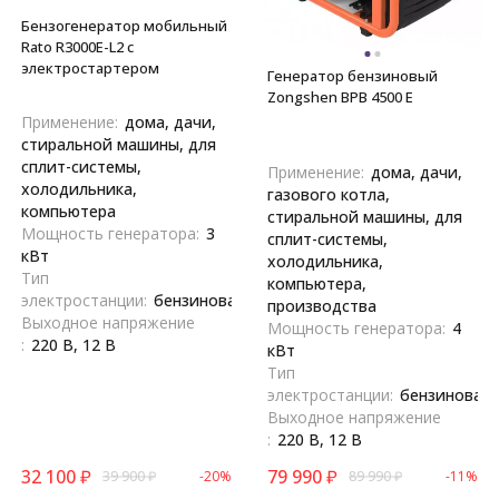
Бензогенератор мобильный
Rato R3000E-L2 с
электростартером
Генератор бензиновый
Zongshen BPB 4500 E
Применение:
дома, дачи,
стиральной машины, для
сплит-системы,
Применение:
дома, дачи,
холодильника,
газового котла,
компьютера
стиральной машины, для
Мощность генератора:
3
сплит-системы,
кВт
холодильника,
Тип
компьютера,
электростанции:
бензиновая
производства
Выходное напряжение
Мощность генератора:
4
:
220 В, 12 В
кВт
Тип
электростанции:
бензиновая
Выходное напряжение
:
220 В, 12 В
32 100
₽
79 990
₽
39 900
₽
-20%
89 990
₽
-11%