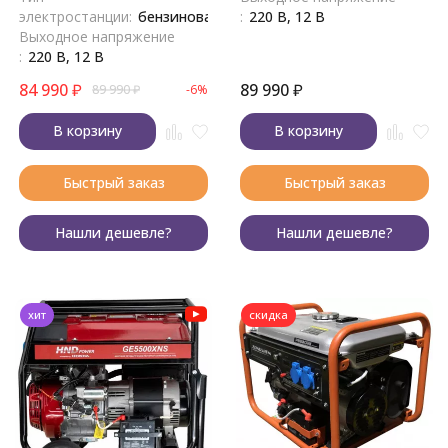
электростанции:
бензиновая
:
220 В, 12 В
Выходное напряжение
:
220 В, 12 В
84 990
₽
89 990
₽
89 990
₽
-6%
В корзину
В корзину
Быстрый заказ
Быстрый заказ
Нашли дешевле?
Нашли дешевле?
хит
скидка