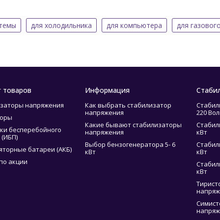
стемы
для холодильника
для компьютера
для газовог
г товаров
Информация
Стаби
заторы напряжения
Как выбрать стабилизатор
Стабил
напряжения
220 Вол
торы
Какие бывают стабилизаторы
Стабил
ки бесперебойного
напряжения
кВт
 (ИБП)
Выбор бензогенератора 5- 6
Стабил
яторные батареи (АКБ)
кВт
кВт
по акции
Стабил
кВт
Тирист
напряж
Симист
напряж