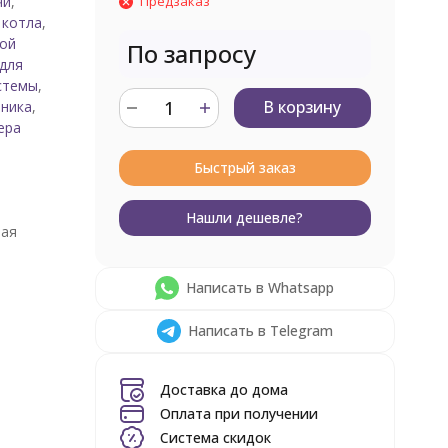
чи
,
Предзаказ
 котла
,
ной
По запросу
для
стемы
,
В корзину
ьника
,
ера
Быстрый заказ
Нашли дешевле?
вая
Написать в Whatsapp
Написать в Telegram
Доставка до дома
Оплата при получении
Система скидок