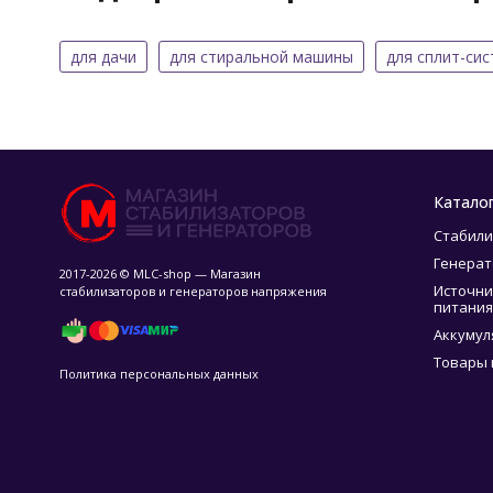
для дачи
для стиральной машины
для сплит-си
Катало
Стабили
Генера
2017-2026 © MLC-shop — Магазин
Источни
стабилизаторов и генераторов напряжения
питания
Аккумул
Товары 
Политика персональных данных