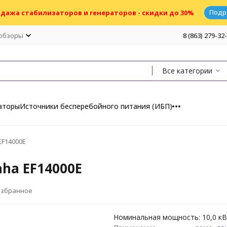
Подр
дажа стабилизаторов и генераторов - скидки до 30%
 обзоры
8 (863) 279-32
Все категории
аторы
Источники бесперебойного питания (ИБП)
F14000E
ha EF14000E
избранное
Номинальная мощность: 10,0 к