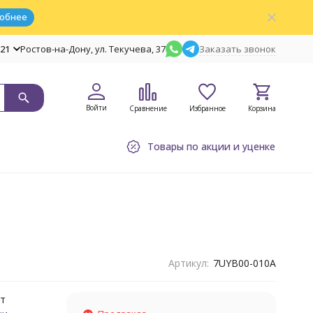
обнее
-21
Ростов-на-Дону, ул. Текучева, 37
Заказать звонок
Войти
Сравнение
Избранное
Корзина
Товары по акции и уценке
Артикул:
7UYB00-010A
Вт