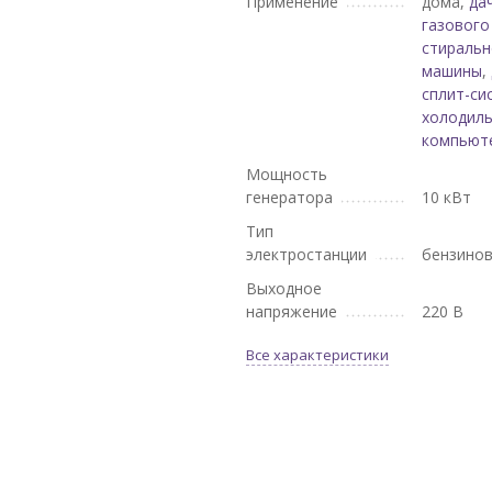
Применение
дома,
да
газового
стираль
машины
,
сплит-си
холодил
компьют
Мощность
генератора
10 кВт
Тип
электростанции
бензино
Выходное
напряжение
220 В
Все характеристики