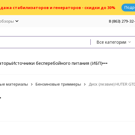
Подр
дажа стабилизаторов и генераторов - скидки до 30%
 обзоры
8 (863) 279-32
Все категории
аторы
Источники бесперебойного питания (ИБП)
ые материалы
Бензиновые триммеры
Диск (лезвие) HUTER GT
T