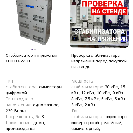
Стабилизатор напряжения
Проверка стабилизатора
СНПТО-27 ПТ
напряжения перед покупкой
на стенде
Тип
Мощность
стабилизатора:
симисторный,
стабилизатора:
20 кВт, 15
цифровой
кВт, 12 кВт, 10 кВт, 9 кВт,
Тип входного
8 кВт, 7.5 кВт, 6 кВт, 5 кВт,
напряжения:
однофазное,
3 кВт, 2 кВт
220 Вольт
Тип
Погрешность, %:
3
стабилизатора:
тиристорный
Применение:
дома,
инверторный, релейный,
производства
симисторный,