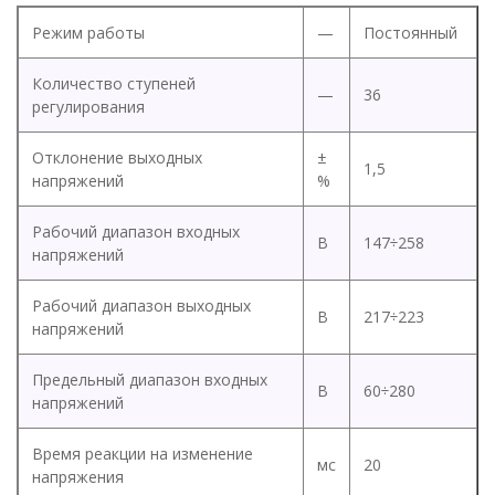
Режим работы
—
Постоянный
Количество ступеней
—
36
регулирования
Отклонение выходных
±
1,5
напряжений
%
Рабочий диапазон входных
В
147÷258
напряжений
Рабочий диапазон выходных
В
217÷223
напряжений
Предельный диапазон входных
В
60÷280
напряжений
Время реакции на изменение
мс
20
напряжения