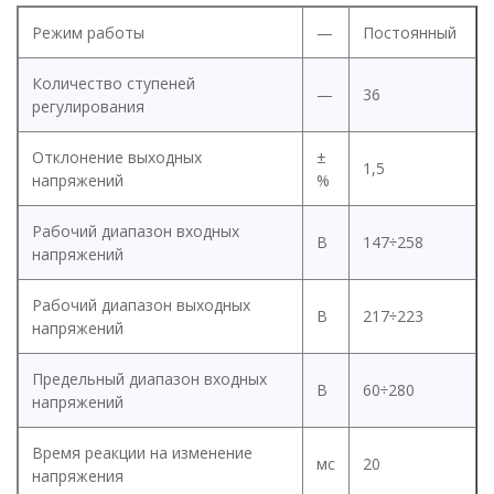
Режим работы
—
Постоянный
Количество ступеней
—
36
регулирования
Отклонение выходных
±
1,5
напряжений
%
Рабочий диапазон входных
В
147÷258
напряжений
Рабочий диапазон выходных
В
217÷223
напряжений
Предельный диапазон входных
В
60÷280
напряжений
Время реакции на изменение
мс
20
напряжения