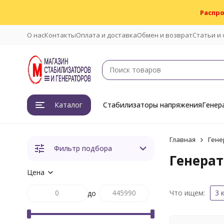
Распро
О нас
Контакты
Оплата и доставка
Обмен и возврат
Статьи и
Каталог
Стабилизаторы напряжения
Генер
Главная
Гене
Фильтр подбора
Генерат
Цена
Что ищем:
3 
до