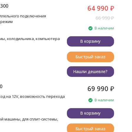
300
64 990
₽
раллельного подключения
66 990
₽
 режим
В наличии
темы, холодильника, компьютера
В корзину
Быстрый заказ
Нашли дешевле?
0
69 990
₽
ыход на 12V, возможность перехода
В наличии
В корзину
ой машины, для сплит-системы,
Быстрый заказ