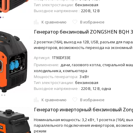
Тип электростанции:
бензиновая
Выходное напряжение :
220 В, 12 В
К сравнению
В избранное
Генератор бензиновый ZONGSHEN BQH 3
2 розетки (16A), выход на 12В, USB, разъем для па
инверторов, возможность перехода на экономный
Артикул:
1T90DF33E
Применение:
дачи, газового котла, стиральной ма
холодильника, компьютера
Мощность генератора:
3 кВт
Тип электростанции:
бензиновая
Выходное напряжение :
220 В, 12 В, одна
К сравнению
В избранное
Генератор инверторный бензиновый Zon
Номинальная мощность: 3,2 кВт, 1 розетка (16A), вы
параллельного подключения инверторов, возможн
режим