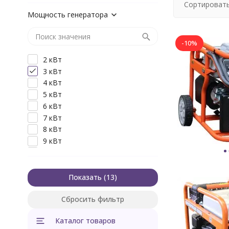
Сортировать
Мощность генератора
-10%
2 кВт
3 кВт
4 кВт
5 кВт
6 кВт
7 кВт
8 кВт
9 кВт
10 кВт
12 кВт
15 кВт
Показать
17 кВт
Сбросить фильтр
Каталог товаров