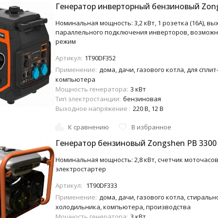
Генератор инверторный бензиновый Zon
Номинальная мощность: 3,2 кВт, 1 розетка (16A), вы
параллельного подключения инверторов, возможн
режим
Артикул:
1T90DF352
Применение:
дома, дачи, газового котла, для спли
компьютера
Мощность генератора:
3 кВт
Тип электростанции:
бензиновая
Выходное напряжение :
220 В, 12 В
К сравнению
В избранное
Генератор бензиновый Zongshen PB 3300
Номинальная мощность: 2,8 кВт, счетчик моточасов +
электростартер
Артикул:
1T90DF333
Применение:
дома, дачи, газового котла, стиральн
холодильника, компьютера, производства
Мощность генератора:
3 кВт