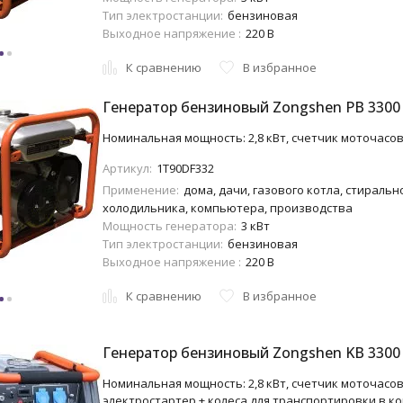
Тип электростанции:
бензиновая
Выходное напряжение :
220 В
К сравнению
В избранное
Генератор бензиновый Zongshen PB 3300
Номинальная мощность: 2,8 кВт, счетчик моточасов +
Артикул:
1T90DF332
Применение:
дома, дачи, газового котла, стиральн
холодильника, компьютера, производства
Мощность генератора:
3 кВт
Тип электростанции:
бензиновая
Выходное напряжение :
220 В
К сравнению
В избранное
Генератор бензиновый Zongshen KB 3300
Номинальная мощность: 2,8 кВт, счетчик моточасов +
электростартер + колеса для транспортировки в к