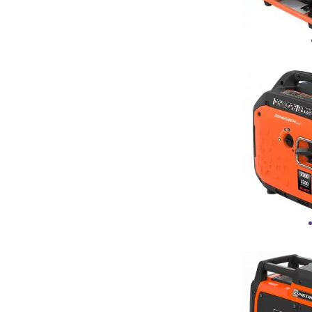
падает очень сильно. Но если
стабилизатору взять не от куда для
стабилизации напряжение, так тут
вообще любой не справиться.