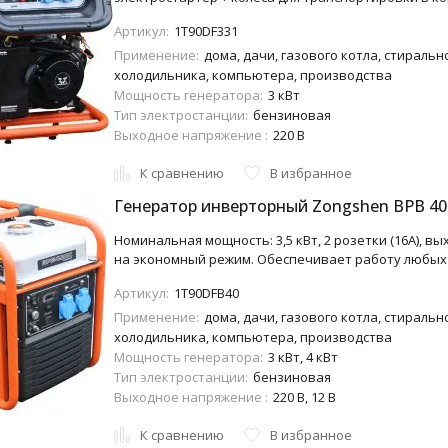
Артикул:
1T90DF331
Применение:
дома, дачи, газового котла, стиральн
холодильника, компьютера, производства
Мощность генератора:
3 кВт
Тип электростанции:
бензиновая
Выходное напряжение :
220 В
К сравнению
В избранное
Генератор инверторный Zongshen BPB 40
Номинальная мощность: 3,5 кВт, 2 розетки (16A), в
на экономный режим. Обеспечивает работу любых 
Артикул:
1T90DFB40
Применение:
дома, дачи, газового котла, стиральн
холодильника, компьютера, производства
Мощность генератора:
3 кВт, 4 кВт
Тип электростанции:
бензиновая
Выходное напряжение :
220 В, 12 В
К сравнению
В избранное