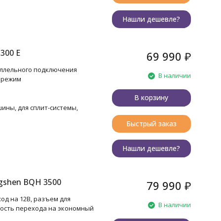
Нашли дешевле?
300 E
69 990
₽
раллельного подключения
В наличии
 режим
В корзину
шины, для сплит-системы,
Быстрый заказ
Нашли дешевле?
gshen BQH 3500
79 990
₽
ход на 12В, разъем для
В наличии
ость перехода на экономный