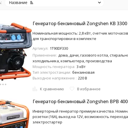
:
Название
Генератор бензиновый Zongshen KB 3300
Номинальная мощность: 2,8 кВт, счетчик моточасов +
для транспортировки в комплекте
Артикул:
1T90DF330
Применение:
дома, дачи, газового котла, стиральн
холодильника, компьютера, производства
Мощность генератора:
3 кВт
Тип электростанции:
бензиновая
Выходное напряжение :
220 В
К сравнению
В избранное
Генератор бензиновый Zongshen BPB 400
Инверторный генератор премиум качества. Номинал
розетки (16A), выход на 12V, возможность переход
электростартер