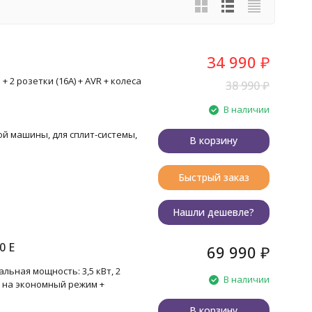
34 990
₽
 2 розетки (16A) + AVR + колеса
38 990
₽
В наличии
ой машины, для сплит-системы,
В корзину
Быстрый заказ
Нашли дешевле?
0 E
69 990
₽
ьная мощность: 3,5 кВт, 2
В наличии
а на экономный режим +
В корзину