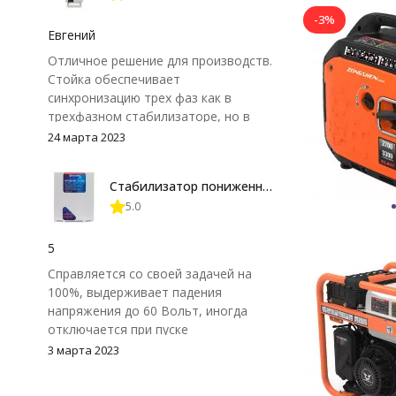
-3%
Евгений
Отличное решение для производств.
Стойка обеспечивает
синхронизацию трех фаз как в
трехфазном стабилизаторе, но в
отличие от трехфазника данное
24 марта 2023
решение более гибкое и надежное.
Стабилизатор пониженного напряжения Энерготех OPTIMUM+ 12000 СПН
5.0
5
Справляется со своей задачей на
100%, выдерживает падения
напряжения до 60 Вольт, иногда
отключается при пуске
кондиционера из за большого
3 марта 2023
пускового тока на мощном
кондиционере, когда напряжение