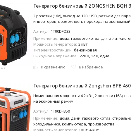
Генератор бензиновый ZONGSHEN BQH 3
2 розетки (16A), выход на 12В, USB, разъем для па
инверторов, возможность перехода на экономный
Артикул:
1T90DFQ33
Применение:
дома, газового котла, для сплит-сис
Мощность генератора:
3 кВт
Тип электростанции:
бензиновая
Выходное напряжение :
220 В, 12 В, одна
К сравнению
В избранное
Генератор бензиновый Zongshen BPB 450
Номинальная мощность: 4,2 кВт, 2 розетки (16A), в
на экономный режим
Артикул:
1T90DFB50
Применение:
дома, дачи, газового котла, стиральн
холодильника, компьютера, производства
Мощность генератора:
3 кВт, 4 кВт