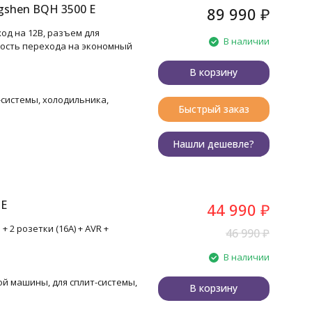
gshen BQH 3500 E
89 990
₽
ход на 12В, разъем для
В наличии
ость перехода на экономный
В корзину
т-системы, холодильника,
Быстрый заказ
Нашли дешевле?
 E
44 990
₽
 2 розетки (16A) + AVR +
46 990
₽
В наличии
ой машины, для сплит-системы,
В корзину