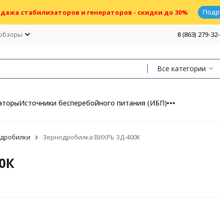
Подр
дажа стабилизаторов и генераторов - скидки до 30%
 обзоры
8 (863) 279-32
Все категории
аторы
Источники бесперебойного питания (ИБП)
дробилки
Зернодробилка ВИХРЬ ЗД-400К
0К