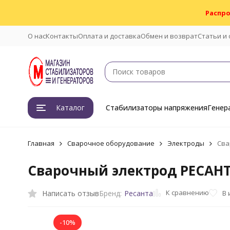
Распро
О нас
Контакты
Оплата и доставка
Обмен и возврат
Статьи и
Каталог
Стабилизаторы напряжения
Генер
Главная
Сварочное оборудование
Электроды
Сва
Сварочный электрод РЕСАНТА
К сравнению
Написать отзыв
В
Бренд:
Ресанта
-10%