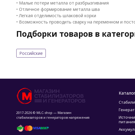
• Малые потери металла от разбрызгивания
• Отличное формирование металла шва
• Легкая отделимость шлаковой корки
• Возможность проводить сварку на переменном и пост
Подборки товаров в катего
Российские
Катало
Стабили
Генера
2017-2026 © MLC-shop — Магазин
Источни
стабилизаторов и генераторов напряжения
питания
Аккумул