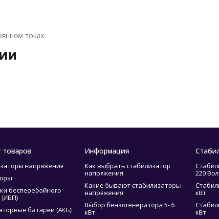
оянном токах
рии
г товаров
Информация
Стаби
заторы напряжения
Как выбрать стабилизатор
Стабил
напряжения
220 Вол
торы
Какие бывают стабилизаторы
Стабил
ки бесперебойного
напряжения
кВт
 (ИБП)
Выбор бензогенератора 5- 6
Стабил
яторные батареи (АКБ)
кВт
кВт