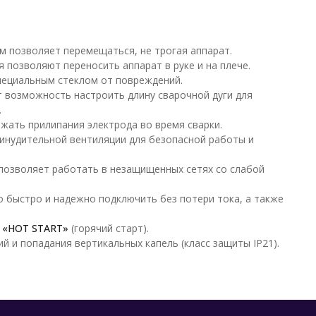
м позволяет перемещаться, не трогая аппарат.
я позволяют переносить аппарат в руке и на плече.
пециальным стеклом от повреждений.
т возможность настроить длину сварочной дуги для
.
ежать прилипания электрода во время сварки.
ринудительной вентиляции для безопасной работы и
 позволяет работать в незащищенных сетях со слабой
 быстро и надежно подключить без потери тока, а также
й
«HOT START»
(горячий старт).
й и попадания вертикальных капель (класс защиты IP21).