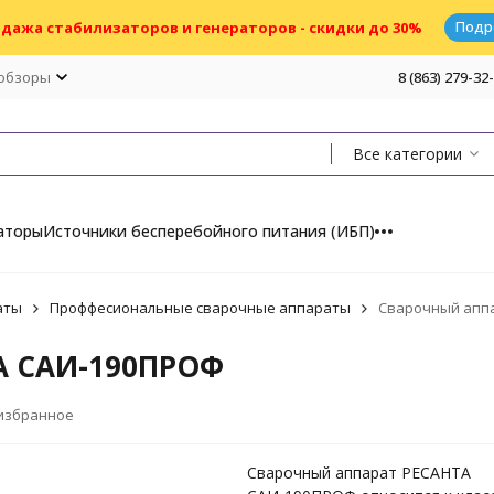
Подр
дажа стабилизаторов и генераторов - скидки до 30%
 обзоры
8 (863) 279-32
Все категории
аторы
Источники бесперебойного питания (ИБП)
аты
Проффесиональные сварочные аппараты
Сварочный апп
А САИ-190ПРОФ
 избранное
Сварочный аппарат РЕСАНТА