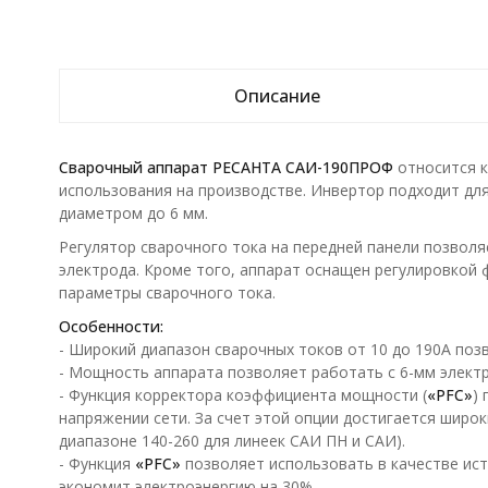
Описание
Сварочный аппарат РЕСАНТА САИ-190ПРОФ
относится к
использования на производстве. Инвертор подходит дл
диаметром до 6 мм.
Регулятор сварочного тока на передней панели позволя
электрода. Кроме того, аппарат оснащен регулировкой
параметры сварочного тока.
Особенности:
- Широкий диапазон сварочных токов от 10 до 190А поз
- Мощность аппарата позволяет работать с 6-мм электр
- Функция корректора коэффициента мощности (
«PFC»
)
напряжении сети. За счет этой опции достигается широк
диапазоне 140-260 для линеек САИ ПН и САИ).
- Функция
«PFC»
позволяет использовать в качестве ис
экономит электроэнергию на 30%.