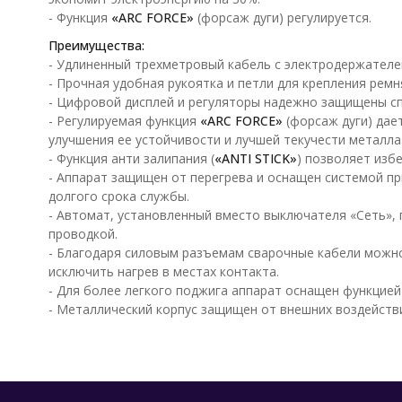
- Функция
«ARC FORCE»
(форсаж дуги) регулируется.
Преимущества:
- Удлиненный трехметровый кабель с электродержателе
- Прочная удобная рукоятка и петли для крепления ремн
- Цифровой дисплей и регуляторы надежно защищены с
- Регулируемая функция
«ARC FORCE»
(форсаж дуги) дае
улучшения ее устойчивости и лучшей текучести металла
- Функция анти залипания (
«ANTI STICK»
) позволяет изб
- Аппарат защищен от перегрева и оснащен системой п
долгого срока службы.
- Автомат, установленный вместо выключателя «Сеть»,
проводкой.
- Благодаря силовым разъемам сварочные кабели можно
исключить нагрев в местах контакта.
- Для более легкого поджига аппарат оснащен функцие
- Металлический корпус защищен от внешних воздействи