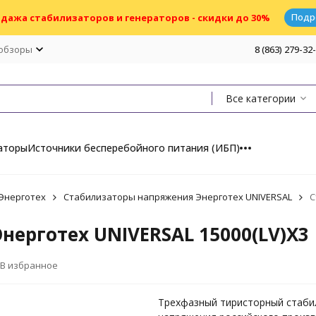
Подр
дажа стабилизаторов и генераторов - скидки до 30%
 обзоры
8 (863) 279-32
Все категории
аторы
Источники бесперебойного питания (ИБП)
Энерготех
Стабилизаторы напряжения Энерготех UNIVERSAL
С
ерготех UNIVERSAL 15000(LV)X3
В избранное
Трехфазный тиристорный стаби