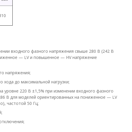
310
ении входного фазного напряжения свыше 280 В (242 В
ониженное — LV и повышенное — HV напряжение
го напряжения;
о хода до максимальной нагрузки;
а уровне 220 В ±1,5% при изменении входного фазного
÷286 В для моделей ориентированных на пониженное — LV
), частотой 50 Гц;
;
отключения;