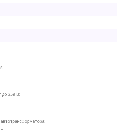
я;
 до 258 В;
;
 автотрансформатора;