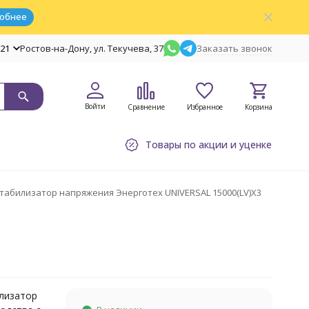
обнее
-21
Ростов-на-Дону, ул. Текучева, 37
Заказать звонок
Войти
Сравнение
Избранное
Корзина
Товары по акции и уценке
табилизатор напряжения Энерготех UNIVERSAL 15000(LV)X3
лизатор