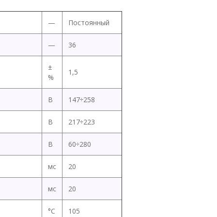
—
Постоянный
—
36
±
1,5
%
В
147÷258
В
217÷223
В
60÷280
мс
20
мс
20
°C
105