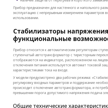
наличие защиты от перегрева и короткого замыкани
Прибор предназначен для настенного и напольного раз
эксплуатацию с непрерывным измерением параметров вх
использовании.
Стабилизаторы напряжения
функциональные возможно
Прибор относится к автоматическим регуляторам ступен
ступенчатый автотрансформатор с тиристорным перекл
отображаются на индикаторе, расположенном на лицевой
отключения питания используется автомат токовой за
характеристиками тока на входе.
У модели предусмотрено два рабочих режима: «Стабилиз
регулировку входных параметров и поддержание необхо
происходит отключение автотрансформатора, и потреби
превышении порога допустимого напряжения подача эле
Общие технические характеристи