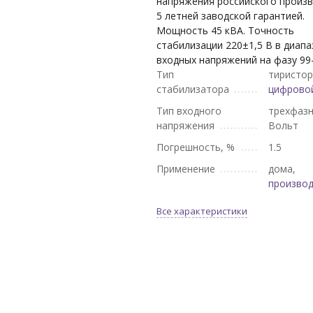
напряжения российского произв
5 летней заводской гарантией.
Мощность 45 кВА. Точность
стабилизации 220±1,5 В в диап
входных напряжений на фазу 99-
Тип
тиристор
стабилизатора
цифрово
Тип входного
трехфазн
напряжения
Вольт
Погрешность, %
1.5
Применение
дома,
произво
Все характеристики