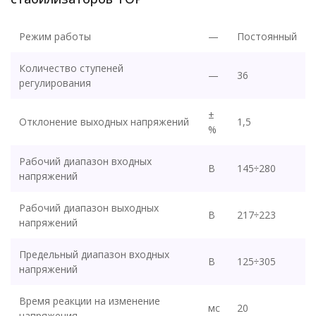
Режим работы
—
Постоянный
Количество ступеней
—
36
регулирования
±
Отклонение выходных напряжений
1,5
%
Рабочий диапазон входных
В
145÷280
напряжений
Рабочий диапазон выходных
В
217÷223
напряжений
Предельный диапазон входных
В
125÷305
напряжений
Время реакции на изменение
мс
20
напряжения