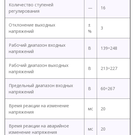
Количество ступеней
—
16
регулирования
Отклонение выходных
±
3
напряжений
%
Рабочий диапазон входных
В
139÷248
напряжений
Рабочий диапазон выходных
В
213÷227
напряжений
Предельный диапазон входных
В
60÷267
напряжений
Время реакции на изменение
мс
20
напряжения
Время реакции на аварийное
мс
20
изменение напряжения