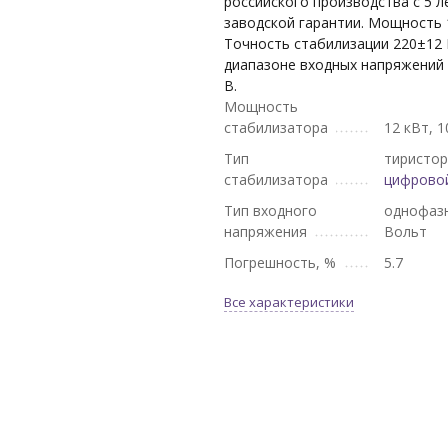
российского производства с 5 л
заводской гарантии. Мощность 
Точность стабилизации 220±12 
диапазоне входных напряжений 
В.
Мощность
стабилизатора
12 кВт, 1
Тип
тиристор
стабилизатора
цифрово
Тип входного
однофазн
напряжения
Вольт
Погрешность, %
5.7
Все характеристики