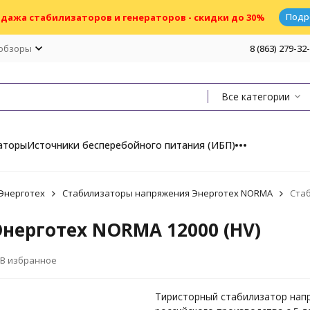
Подр
дажа стабилизаторов и генераторов - скидки до 30%
 обзоры
8 (863) 279-32
Все категории
аторы
Источники бесперебойного питания (ИБП)
Энерготех
Стабилизаторы напряжения Энерготех NORMA
Стаб
нерготех NORMA 12000 (HV)
В избранное
Тиристорный стабилизатор нап