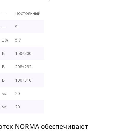
—
Постоянный
—
9
±%
5.7
В
150÷300
В
208÷232
В
130÷310
мс
20
мс
20
отех NORMA обеспечивают