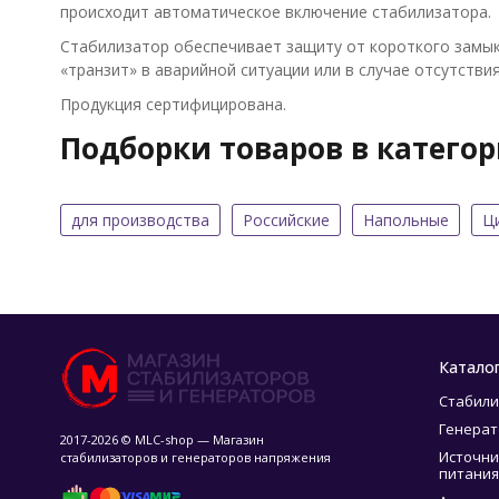
происходит автоматическое включение стабилизатора.
Стабилизатор обеспечивает защиту от короткого замыка
«транзит» в аварийной ситуации или в случае отсутств
Продукция сертифицирована.
Подборки товаров в катего
для производства
Российские
Напольные
Ц
Катало
Стабили
Генера
2017-2026 © MLC-shop — Магазин
Источни
стабилизаторов и генераторов напряжения
питания