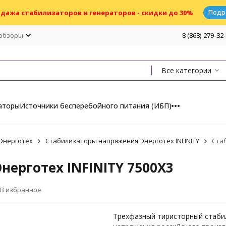
Подр
дажа стабилизаторов и генераторов - скидки до 30%
 обзоры
8 (863) 279-32
Все категории
аторы
Источники бесперебойного питания (ИБП)
Энерготех
Стабилизаторы напряжения Энерготех INFINITY
Стаб
ерготех INFINITY 7500X3
В избранное
Трехфазный тиристорный стаби