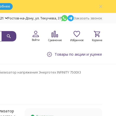
обнее
-21
Ростов-на-Дону, ул. Текучева, 37
Заказать звонок
Войти
Сравнение
Избранное
Корзина
Товары по акции и уценке
илизатор напряжения Энерготех INFINITY 7500X3
лизатор