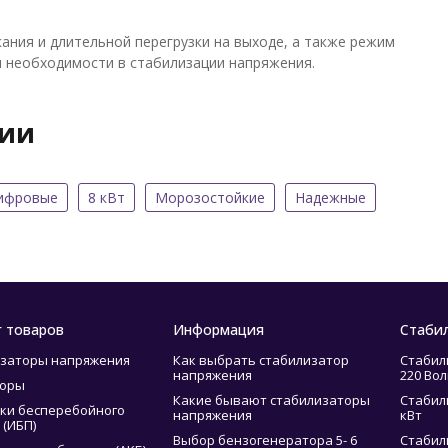
ния и длительной перегрузки на выходе, а также режим
ия необходимости в стабилизации напряжения.
рии
ифровые
8 кВт
Морозостойкие
Надежные
г товаров
Информация
Стаби
заторы напряжения
Как выбрать стабилизатор
Стабил
напряжения
220 Вол
торы
Какие бывают стабилизаторы
Стабил
ки бесперебойного
напряжения
кВт
 (ИБП)
Выбор бензогенератора 5- 6
Стабил