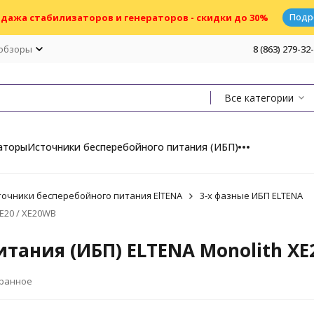
Подр
дажа стабилизаторов и генераторов - скидки до 30%
 обзоры
8 (863) 279-32
Все категории
аторы
Источники бесперебойного питания (ИБП)
точники бесперебойного питания ElTENA
3-х фазные ИБП ELTENA
E20 / XE20WB
тания (ИБП) ELTENA Monolith XE
бранное