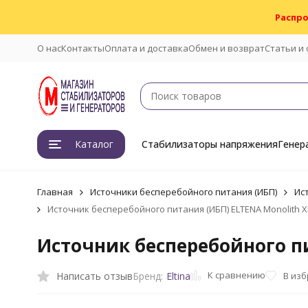
Распро
О нас
Контакты
Оплата и доставка
Обмен и возврат
Статьи и
Каталог
Стабилизаторы напряжения
Генер
Главная
Источники бесперебойного питания (ИБП)
Ис
Источник бесперебойного питания (ИБП) ELTENA Monolith X
Источник бесперебойного пи
К сравнению
Написать отзыв
В из
Бренд:
Eltina