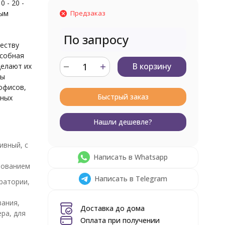
 - 20 -
ным
Предзаказ
По запросу
честву
особная
В корзину
делают их
ты
офисов,
Быстрый заказ
рных
Нашли дешевле?
ивный, с
Написать в Whatsapp
зованием
Написать в Telegram
ратории,
ания,
Доставка до дома
ера, для
Оплата при получении