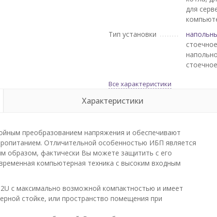
для серв
компьют
Тип установки
напольн
стоечное
напольно
стоечно
Все характеристики
Характеристики
 двойным преобразованием напряжения и обеспечивают
тропитанием. Отличительной особенностью ИБП является
м образом, фактически Вы можете защитить с его
овременная компьютерная техника с высоким входным
RT2U с максимально возможной компактностью и имеет
верной стойке, или пространство помещения при