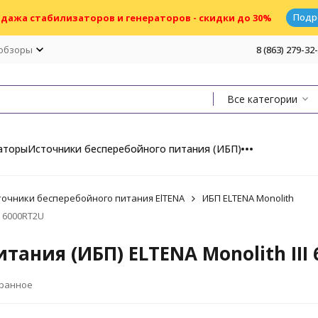
Подр
дажа стабилизаторов и генераторов - скидки до 30%
 обзоры
8 (863) 279-32
Все категории
аторы
Источники бесперебойного питания (ИБП)
точники бесперебойного питания ElTENA
ИБП ELTENA Monolith
I 6000RT2U
ания (ИБП) ELTENA Monolith III
бранное