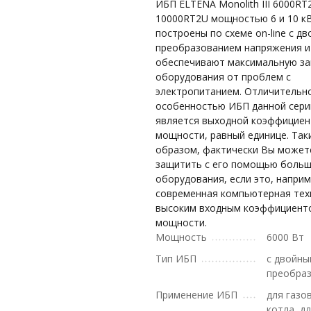
ИБП ELTENA Monolith III 6000RT
10000RT2U мощностью 6 и 10 к
построены по схеме on-line с д
преобразованием напряжения и
обеспечивают максимальную з
оборудования от проблем с
электропитанием. Отличительн
особенностью ИБП данной сери
является выходной коэффициен
мощности, равный единице. Так
образом, фактически Вы может
защитить с его помощью боль
оборудования, если это, наприм
современная компьютерная тех
высоким входным коэффициент
мощности.
Мощность
6000 Вт
Тип ИБП
с двойн
преобра
Применение ИБП
для газо
котла, д