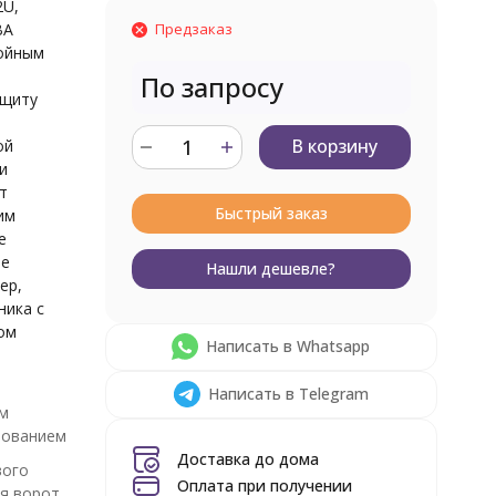
2U,
ВА
Предзаказ
войным
По запросу
ащиту
В корзину
ой
и
т
Быстрый заказ
им
е
ше
Нашли дешевле?
ер,
ника с
ом
Написать в Whatsapp
Написать в Telegram
ым
зованием
Доставка до дома
вого
Оплата при получении
ля ворот,