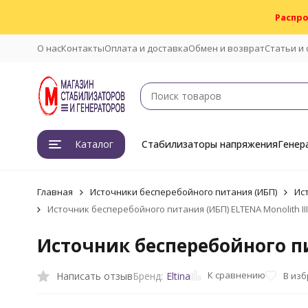
Распро
О нас
Контакты
Оплата и доставка
Обмен и возврат
Статьи и
Каталог
Стабилизаторы напряжения
Генер
Главная
Источники бесперебойного питания (ИБП)
Ис
Источник бесперебойного питания (ИБП) ELTENA Monolith II
Источник бесперебойного пит
К сравнению
Написать отзыв
В из
Бренд:
Eltina