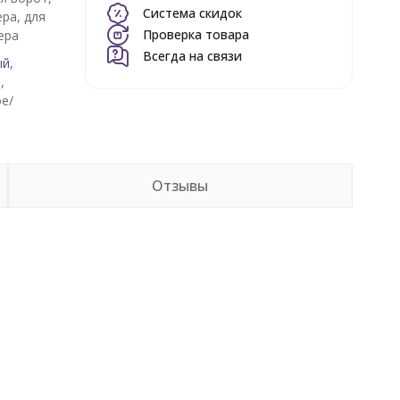
Система скидок
ера, для
Проверка товара
ера
Всегда на связи
ый
,
,
е/
е
Отзывы