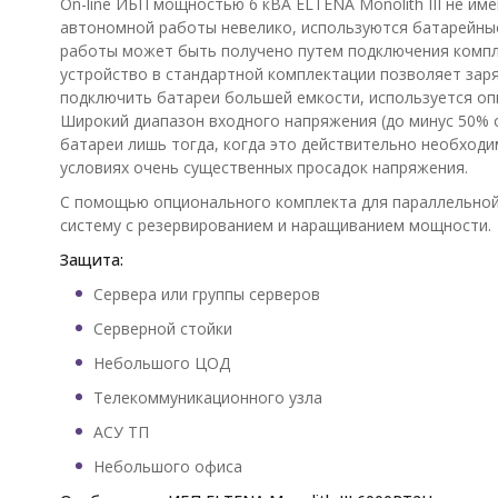
On-line ИБП мощностью 6 кВА ELTENA Monolith III не им
автономной работы невелико, используются батарейны
работы может быть получено путем подключения компл
устройство в стандартной комплектации позволяет зар
подключить батареи большей емкости, используется оп
Широкий диапазон входного напряжения (до минус 50% 
батареи лишь тогда, когда это действительно необходи
условиях очень существенных просадок напряжения.
С помощью опционального комплекта для параллельной
систему с резервированием и наращиванием мощности.
Защита:
Сервера или группы серверов
Серверной стойки
Небольшого ЦОД
Телекоммуникационного узла
АСУ ТП
Небольшого офиса