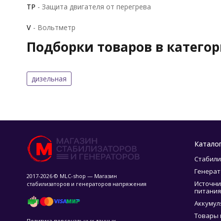
TP
- Защита двигателя от перегрева
V
- Вольтметр
Подборки товаров в катего
дизельная
Катало
Стабили
Генера
2017-2026 © MLC-shop — Магазин
Источни
стабилизаторов и генераторов напряжения
питания
Аккумул
Товары 
Политика персональных данных