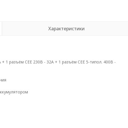
Характеристики
A + 1 разъём СЕЕ 230В - 32A + 1 разъём СЕЕ 5-типол. 400В -
ния
аккумулятором