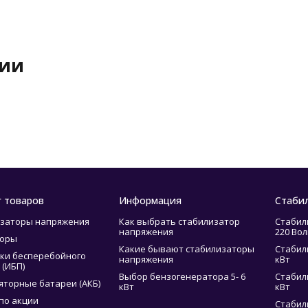
рии
г товаров
Информация
Стаби
заторы напряжения
Как выбрать стабилизатор
Стабил
напряжения
220 Вол
торы
Какие бывают стабилизаторы
Стабил
ки бесперебойного
напряжения
кВт
 (ИБП)
Выбор бензогенератора 5- 6
Стабил
яторные батареи (АКБ)
кВт
кВт
по акции
Стабил