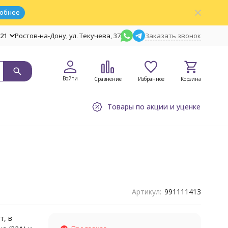
обнее
-21
Ростов-на-Дону, ул. Текучева, 37
Заказать звонок
Войти
Сравнение
Избранное
Корзина
Товары по акции и уценке
Артикул:
991111413
т, в