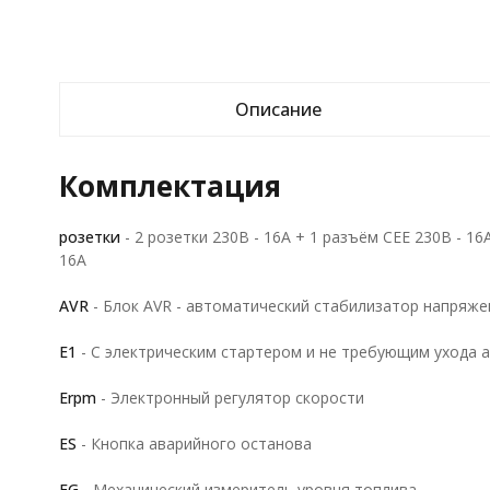
Описание
Комплектация
розетки
- 2 розетки 230В - 16A + 1 разъём СЕЕ 230В - 16
16A
AVR
- Блок AVR - автоматический стабилизатор напряже
E1
- С электрическим стартером и не требующим ухода 
Erpm
- Электронный регулятор скорости
ES
- Кнопка аварийного останова
FG
- Механический измеритель уровня топлива