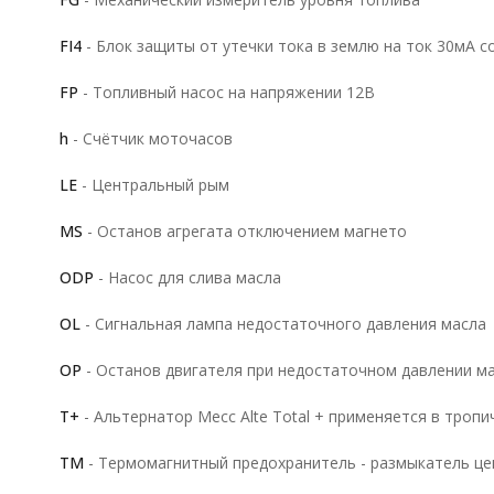
FI4
- Блок защиты от утечки тока в землю на ток 30мА 
FP
- Топливный насос на напряжении 12В
h
- Счётчик моточасов
LE
- Центральный рым
MS
- Останов агрегата отключением магнето
ODP
- Насос для слива масла
OL
- Сигнальная лампа недостаточного давления масла
OP
- Останов двигателя при недостаточном давлении м
T+
- Альтернатор Mecc Alte Total + применяется в тропи
TM
- Термомагнитный предохранитель - размыкатель це