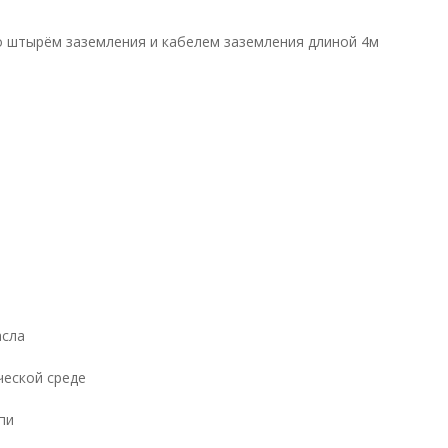
со штырём заземления и кабелем заземления длиной 4м
асла
ческой среде
пи