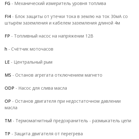
FG
- Механический измеритель уровня топлива
FI4
- Блок защиты от утечки тока в землю на ток 30мА со
штырём заземления и кабелем заземления длиной 4м
FP
- Топливный насос на напряжении 12В
h
- Счётчик моточасов
LE
- Центральный рым
MS
- Останов агрегата отключением магнето
ODP
- Насос для слива масла
OP
- Останов двигателя при недостаточном давлении
масла
TM
- Термомагнитный предохранитель - размыкатель цепи
TP
- Защита двигателя от перегрева