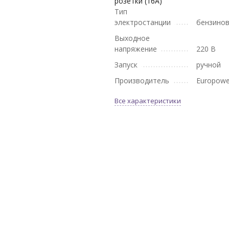
розетки (16А)
Тип
электростанции
бензино
Выходное
напряжение
220 В
Запуск
ручной
Производитель
Europowe
Все характеристики