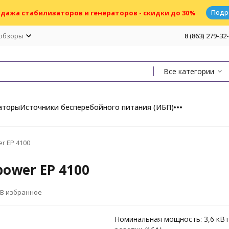
Подр
дажа стабилизаторов и генераторов - скидки до 30%
 обзоры
8 (863) 279-32
Все категории
аторы
Источники бесперебойного питания (ИБП)
r EP 4100
ower EP 4100
В избранное
Номинальная мощность: 3,6 кВт