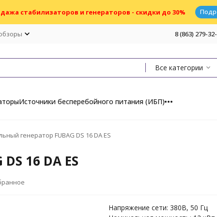
Подр
дажа стабилизаторов и генераторов - скидки до 30%
 обзоры
8 (863) 279-32
Все категории
аторы
Источники бесперебойного питания (ИБП)
льный генератор FUBAG DS 16 DA ES
DS 16 DA ES
бранное
Напряжение сети: 380В, 50 Гц