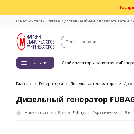
Распро
О нас
Контакты
Оплата и доставка
Обмен и возврат
Статьи и
Каталог
Стабилизаторы напряжения
Генер
Главная
Генераторы
Дизельные генераторы
Дизе
Дизельный генератор FUBAG 
К сравнению
Написать отзыв
В из
Бренд:
Fubag