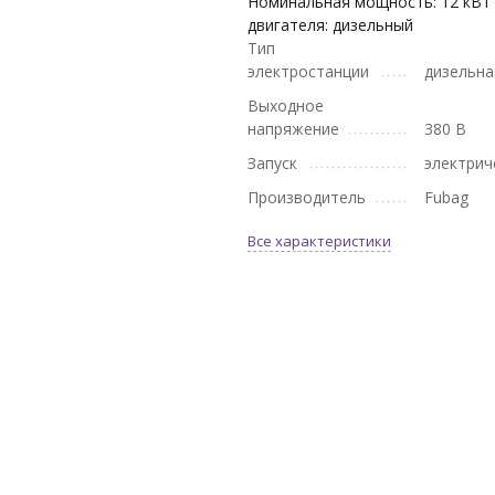
Номинальная мощность: 12 кВт
двигателя: дизельный
Тип
электростанции
дизельна
Выходное
напряжение
380 В
Запуск
электрич
Производитель
Fubag
Все характеристики