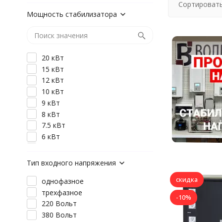
Сортировать
Мощность стабилизатора
20 кВт
15 кВт
12 кВт
10 кВт
9 кВт
8 кВт
7.5 кВт
6 кВт
5 кВт
3 кВт
Тип входного напряжения
2 кВт
скидка
однофазное
30 кВт
трехфазное
-10%
220 Вольт
380 Вольт