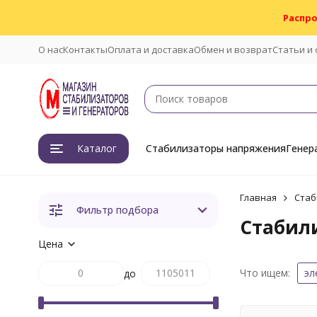
Распро
О нас
Контакты
Оплата и доставка
Обмен и возврат
Статьи и
Каталог
Стабилизаторы напряжения
Генер
Главная
Стаб
Фильтр подбора
Стабил
Цена
Что ищем:
эл
до