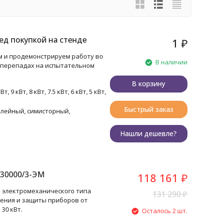
ед покупкой на стенде
1
₽
м и продемонстрируем работу во
В наличии
 перепадах на испытательном
В корзину
Вт, 9 кВт, 8 кВт, 7.5 кВт, 6 кВт, 5 кВт,
Быстрый заказ
елейный, симисторный,
Нашли дешевле?
30000/3-ЭМ
118 161
₽
 электромеханического типа
131 290
₽
ения и защиты приборов от
30 кВт.
Осталось 2 шт.