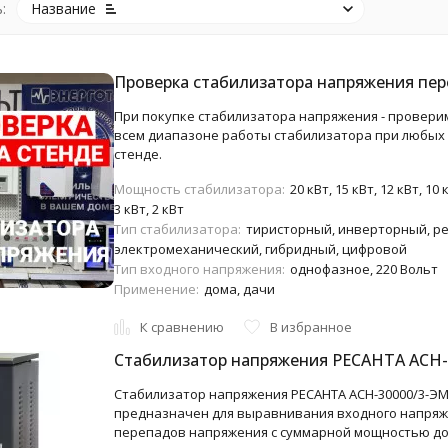
:
Название
Проверка стабилизатора напряжения пер
При покупке стабилизатора напряжения - провери
всем диапазоне работы стабилизатора при любых
стенде.
Мощность стабилизатора:
20 кВт, 15 кВт, 12 кВт, 10 к
3 кВт, 2 кВт
Тип стабилизатора:
тиристорный, инверторный, р
электромеханический, гибридный, цифровой
Тип входного напряжения:
однофазное, 220 Вольт
Применение:
дома, дачи
К сравнению
В избранное
Стабилизатор напряжения РЕСАНТА АСН-
Стабилизатор напряжения РЕСАНТА АСН-30000/3-ЭМ
предназначен для выравнивания входного напряж
перепадов напряжения с суммарной мощностью до 