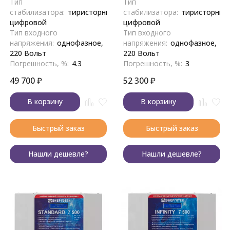
Тип
Тип
стабилизатора:
тиристорный,
стабилизатора:
тиристорный
цифровой
цифровой
Тип входного
Тип входного
напряжения:
однофазное,
напряжения:
однофазное,
220 Вольт
220 Вольт
Погрешность, %:
4.3
Погрешность, %:
3
49 700
₽
52 300
₽
В корзину
В корзину
Быстрый заказ
Быстрый заказ
Нашли дешевле?
Нашли дешевле?