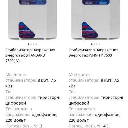
Стабилизатор напряжения
Стабилизатор напряжения
Энерготех STANDARD
Энерготех INFINITY 7500
7500(LV)
Мощность
Мощность
стабилизатора:
8 кВт, 7.5
стабилизатора:
8 кВт, 7.5
кВт
кВт
Тип
Тип
стабилизатора:
тиристорный,
стабилизатора:
тиристорный
цифровой
цифровой
Тип входного
Тип входного
напряжения:
однофазное,
напряжения:
однофазное,
220 Вольт
220 Вольт
Погрешность, %:
3
Погрешность, %:
4.3