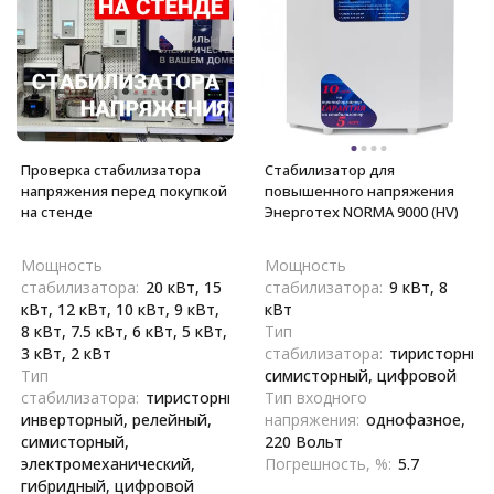
Проверка стабилизатора
Стабилизатор для
напряжения перед покупкой
повышенного напряжения
на стенде
Энерготех NORMA 9000 (HV)
Мощность
Мощность
стабилизатора:
20 кВт, 15
стабилизатора:
9 кВт, 8
кВт, 12 кВт, 10 кВт, 9 кВт,
кВт
8 кВт, 7.5 кВт, 6 кВт, 5 кВт,
Тип
3 кВт, 2 кВт
стабилизатора:
тиристорный
Тип
симисторный, цифровой
стабилизатора:
тиристорный,
Тип входного
инверторный, релейный,
напряжения:
однофазное,
симисторный,
220 Вольт
электромеханический,
Погрешность, %:
5.7
гибридный, цифровой