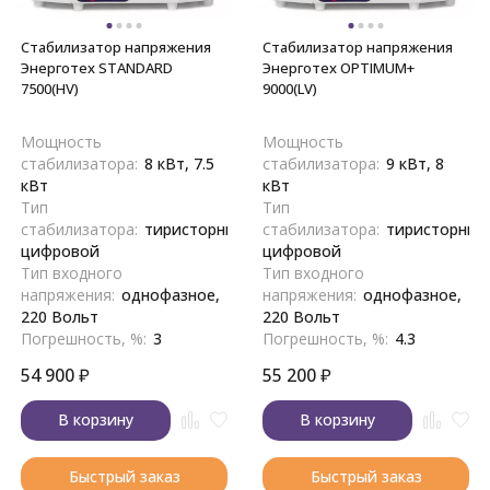
Стабилизатор напряжения
Стабилизатор напряжения
Энерготех STANDARD
Энерготех OPTIMUM+
7500(HV)
9000(LV)
Мощность
Мощность
стабилизатора:
8 кВт, 7.5
стабилизатора:
9 кВт, 8
кВт
кВт
Тип
Тип
стабилизатора:
тиристорный,
стабилизатора:
тиристорный
цифровой
цифровой
Тип входного
Тип входного
напряжения:
однофазное,
напряжения:
однофазное,
220 Вольт
220 Вольт
Погрешность, %:
3
Погрешность, %:
4.3
54 900
₽
55 200
₽
В корзину
В корзину
Быстрый заказ
Быстрый заказ