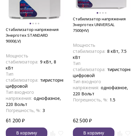
Стабилизатор напряжения
Энерготех UNIVERSAL
Стабилизатор напряжения
7500(HV)
Энерготех STANDARD
9000(LV)
Мощность
стабилизатора:
8 кВт, 7.5
Мощность
кВт
стабилизатора:
9 кВт, 8
Тип
кВт
стабилизатора:
тиристорный
Тип
цифровой
стабилизатора:
тиристорный,
Тип входного
цифровой
напряжения:
однофазное,
Тип входного
220 Вольт
напряжения:
однофазное,
Погрешность, %:
1.5
220 Вольт
Погрешность, %:
3
61 200
₽
62 500
₽
В корзину
В корзину