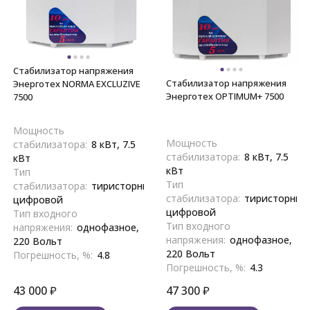
Стабилизатор напряжения
Стабилизатор напряжения
Энерготех NORMA EXCLUZIVE
Энерготех OPTIMUM+ 7500
7500
Мощность
Мощность
стабилизатора:
8 кВт, 7.5
стабилизатора:
8 кВт, 7.5
кВт
кВт
Тип
Тип
стабилизатора:
тиристорный,
стабилизатора:
тиристорный
цифровой
цифровой
Тип входного
Тип входного
напряжения:
однофазное,
напряжения:
однофазное,
220 Вольт
220 Вольт
Погрешность, %:
4.8
Погрешность, %:
4.3
43 000
₽
47 300
₽