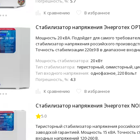
Погрешность, %:
5.7
К сравнению
В избранное
Стабилизатор напряжения Энерготех OP
Мощность 20 кВА. Подойдет для самого требовател
стабилизатор напряжения российского производств
Точность стабилизации 220±9 В в диапазоне входны
Мощность стабилизатора:
20 кВт
Тип стабилизатора:
тиристорный, симисторный, ц
Тип входного напряжения:
однофазное, 220 Вольт
Погрешность, %:
4.3
К сравнению
В избранное
Стабилизатор напряжения Энерготех NO
5.0
Тиристорный стабилизатор напряжения российского
заводской гарантией. Мощность 15 кВА. Точность с
входных напряжений 120-260 В.