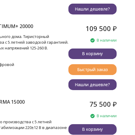
Нашли дешевле?
TIMUM+ 20000
109 500
₽
ьного дома. Тиристорный
В наличии
а с 5 летней заводской гарантией.
х напряжений 125-260 В.
В корзину
ифровой
Быстрый заказ
Нашли дешевле?
RMA 15000
75 500
₽
В наличии
 производства с 5 летней
табилизации 220±12 В в диапазоне
В корзину