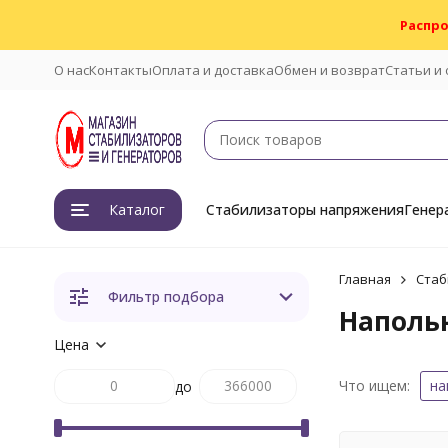
Распро
О нас
Контакты
Оплата и доставка
Обмен и возврат
Статьи и
Каталог
Стабилизаторы напряжения
Генер
Главная
Стаб
Фильтр подбора
Напольн
Цена
Что ищем:
на
до