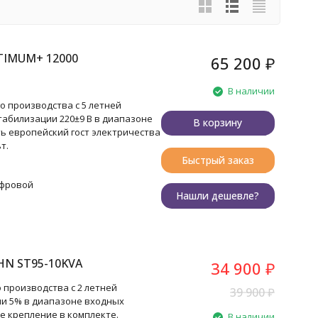
TIMUM+ 12000
65 200
₽
В наличии
 производства с 5 летней
табилизации 220±9 В в диапазоне
В корзину
ь европейский гост электричества
т.
Быстрый заказ
ифровой
Нашли дешевле?
HN ST95-10KVA
34 900
₽
 производства с 2 летней
39 900
₽
ии 5% в диапазоне входных
е крепление в комплекте.
В наличии