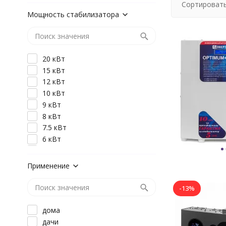
Сортировать
Мощность стабилизатора
20 кВт
15 кВт
12 кВт
10 кВт
9 кВт
8 кВт
7.5 кВт
6 кВт
5 кВт
3 кВт
Применение
2 кВт
-13%
дома
дачи