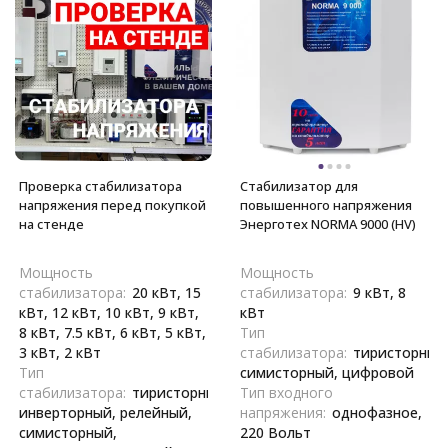
Проверка стабилизатора
Стабилизатор для
напряжения перед покупкой
повышенного напряжения
на стенде
Энерготех NORMA 9000 (HV)
Мощность
Мощность
стабилизатора:
20 кВт, 15
стабилизатора:
9 кВт, 8
кВт, 12 кВт, 10 кВт, 9 кВт,
кВт
8 кВт, 7.5 кВт, 6 кВт, 5 кВт,
Тип
3 кВт, 2 кВт
стабилизатора:
тиристорный
Тип
симисторный, цифровой
стабилизатора:
тиристорный,
Тип входного
инверторный, релейный,
напряжения:
однофазное,
симисторный,
220 Вольт