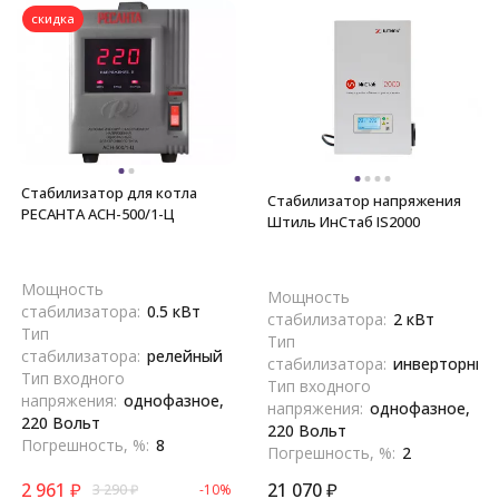
скидка
Стабилизатор для котла
Стабилизатор напряжения
РЕСАНТА АСН-500/1-Ц
Штиль ИнСтаб IS2000
Мощность
Мощность
стабилизатора:
0.5 кВт
стабилизатора:
2 кВт
Тип
Тип
стабилизатора:
релейный
стабилизатора:
инверторный
Тип входного
Тип входного
напряжения:
однофазное,
напряжения:
однофазное,
220 Вольт
220 Вольт
Погрешность, %:
8
Погрешность, %:
2
2 961
₽
21 070
₽
3 290
₽
-10%