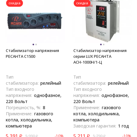
скидка
скидка
Стабилизатор напряжения
Стабилизатор напряжения
РЕСАНТА С1500
серии LUX РЕСАНТА
АСН-1000Н/1-Ц
Тип
Тип
стабилизатора:
релейный
стабилизатора:
релейный
Тип входного
Тип входного
напряжения:
однофазное,
напряжения:
однофазное,
220 Вольт
220 Вольт
Погрешность, %:
8
Применение:
газового
Применение:
газового
котла, холодильника,
котла, холодильника,
компьютера
компьютера
Заводская гарантия:
1 год
5 391
₽
5 211
₽
5 990
₽
-10%
5 790
₽
-10%