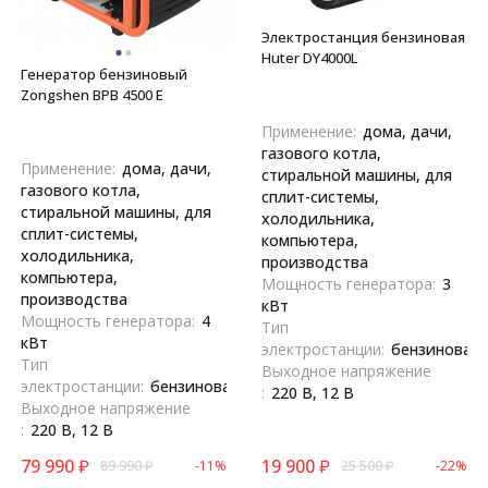
Электростанция бензиновая
Huter DY4000L
Генератор бензиновый
Zongshen BPB 4500 E
Применение:
дома, дачи,
газового котла,
Применение:
дома, дачи,
стиральной машины, для
газового котла,
сплит-системы,
стиральной машины, для
холодильника,
сплит-системы,
компьютера,
холодильника,
производства
компьютера,
Мощность генератора:
3
производства
кВт
Мощность генератора:
4
Тип
кВт
электростанции:
бензиновая
Тип
Выходное напряжение
электростанции:
бензиновая
:
220 В, 12 В
Выходное напряжение
:
220 В, 12 В
79 990
₽
19 900
₽
89 990
₽
-11%
25 500
₽
-22%