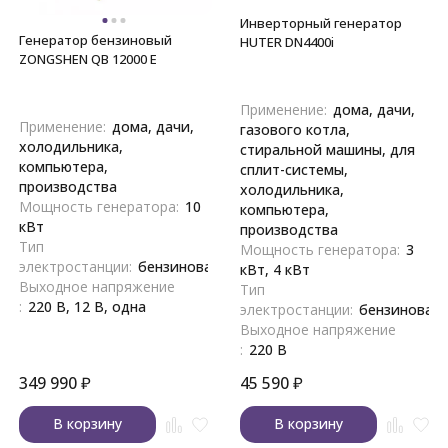
Инверторный генератор
Генератор бензиновый
HUTER DN4400i
ZONGSHEN QB 12000 E
Применение:
дома, дачи,
Применение:
дома, дачи,
газового котла,
холодильника,
стиральной машины, для
компьютера,
сплит-системы,
производства
холодильника,
Мощность генератора:
10
компьютера,
кВт
производства
Тип
Мощность генератора:
3
электростанции:
бензиновая
кВт, 4 кВт
Выходное напряжение
Тип
:
220 В, 12 В, одна
электростанции:
бензиновая
Выходное напряжение
:
220 В
349 990
₽
45 590
₽
В корзину
В корзину