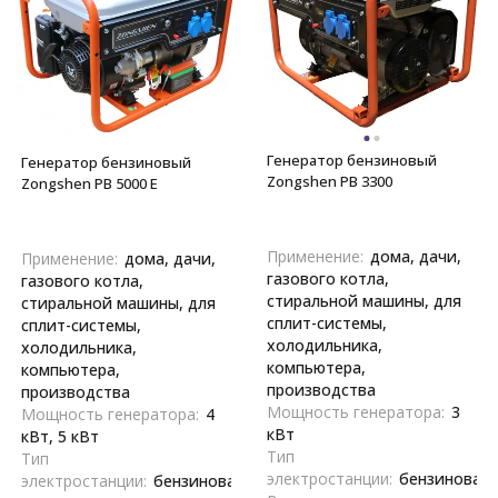
Генератор бензиновый
Генератор бензиновый
Zongshen PB 3300
Zongshen PB 5000 E
Применение:
дома, дачи,
Применение:
дома, дачи,
газового котла,
газового котла,
стиральной машины, для
стиральной машины, для
сплит-системы,
сплит-системы,
холодильника,
холодильника,
компьютера,
компьютера,
производства
производства
Мощность генератора:
3
Мощность генератора:
4
кВт
кВт, 5 кВт
Тип
Тип
электростанции:
бензиновая
электростанции:
бензиновая