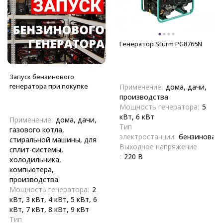
Генератор Sturm PG8765N
Запуск бензинового
генератора при покупке
Применение:
дома, дачи,
производства
Мощность генератора:
5
кВт, 6 кВт
Применение:
дома, дачи,
Тип
газового котла,
электростанции:
бензиновая
стиральной машины, для
Выходное напряжение
сплит-системы,
:
220 В
холодильника,
компьютера,
производства
Мощность генератора:
2
кВт, 3 кВт, 4 кВт, 5 кВт, 6
кВт, 7 кВт, 8 кВт, 9 кВт
Тип