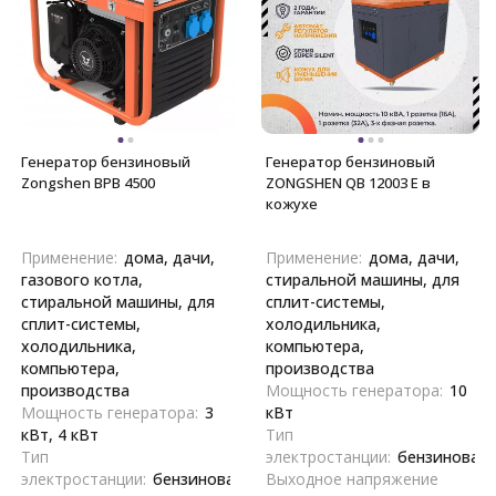
Генератор бензиновый
Генератор бензиновый
Zongshen BPB 4500
ZONGSHEN QB 12003 E в
кожухе
Применение:
дома, дачи,
Применение:
дома, дачи,
газового котла,
стиральной машины, для
стиральной машины, для
сплит-системы,
сплит-системы,
холодильника,
холодильника,
компьютера,
компьютера,
производства
производства
Мощность генератора:
10
Мощность генератора:
3
кВт
кВт, 4 кВт
Тип
Тип
электростанции:
бензиновая
электростанции:
бензиновая
Выходное напряжение