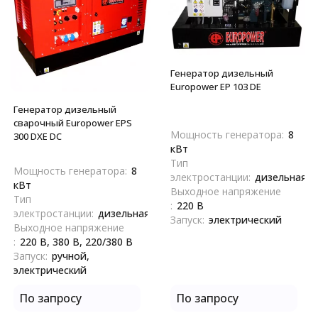
Генератор дизельный
Europower EP 103 DE
Генератор дизельный
сварочный Europower EPS
Мощность генератора:
8
300 DXE DC
кВт
Тип
Мощность генератора:
8
электростанции:
дизельная
кВт
Выходное напряжение
Тип
:
220 В
электростанции:
дизельная
Запуск:
электрический
Выходное напряжение
:
220 В, 380 В, 220/380 В
Запуск:
ручной,
электрический
По запросу
По запросу