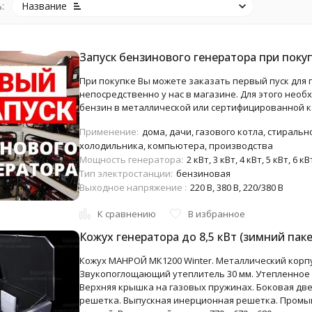
:
Название
Запуск бензинового генератора при поку
При покупке Вы можете заказать первый пуск для
непосредственно у нас в магазине. Для этого необх
бензин в металлической или сертифицированной к
Применение:
дома, дачи, газового котла, стиральн
холодильника, компьютера, производства
Мощность генератора:
2 кВт, 3 кВт, 4 кВт, 5 кВт, 6 кВ
Тип электростанции:
бензиновая
Выходное напряжение :
220 В, 380 В, 220/380 В
К сравнению
В избранное
Кожух генератора до 8,5 кВт (зимний паке
Кожух МАНРОЙ МК1200 Winter. Металлический корпу
Звукопоглощающий утеплитель 30 мм. Утепленное 
Верхняя крышка на газовых пружинах. Боковая дв
решетка. Выпускная инерционная решетка. Промы