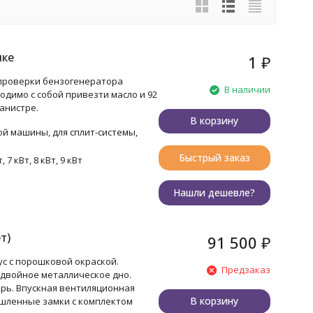
пке
1
₽
 проверки бензогенератора
В наличии
одимо с собой привезти масло и 92
анистре.
В корзину
ой машины, для сплит-системы,
Быстрый заказ
т, 7 кВт, 8 кВт, 9 кВт
Нашли дешевле?
т)
91 500
₽
с с порошковой окраской.
Предзаказ
двойное металлическое дно.
ерь. Впускная вентиляционная
В корзину
шленные замки с комплектом