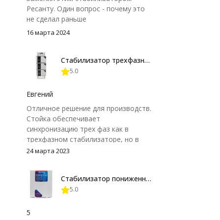
Ресанту. Один вопрос - почему это
не сделал раньше
16 марта 2024
Стабилизатор трехфазный Энерготех PRIME 15000X3
5.0
Евгений
Отличное решение для производств.
Стойка обеспечивает
синхронизацию трех фаз как в
трехфазном стабилизаторе, но в
отличие от трехфазника данное
24 марта 2023
решение более гибкое и надежное.
Стабилизатор пониженного напряжения Энерготех OPTIMUM+ 12000 СПН
5.0
5