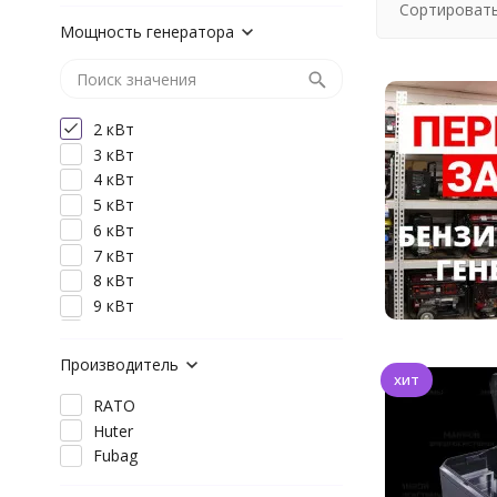
Сортировать
Мощность генератора
2 кВт
3 кВт
4 кВт
5 кВт
6 кВт
7 кВт
8 кВт
9 кВт
10 кВт
Производитель
хит
RATO
Huter
Fubag