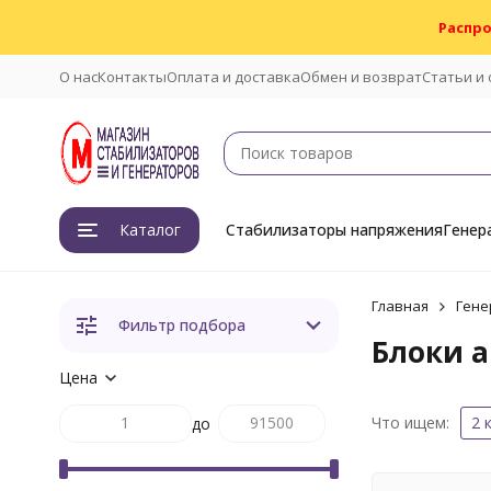
Распро
О нас
Контакты
Оплата и доставка
Обмен и возврат
Статьи и
Каталог
Стабилизаторы напряжения
Генер
Главная
Гене
Фильтр подбора
Блоки а
Цена
Что ищем:
2 
до